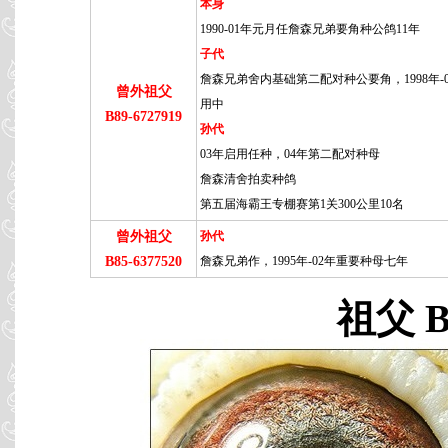
本身
1990-01年元月任詹森兄弟要角种公鸽11年
子代
詹森兄弟舍内基础第二配对种公要角，1998年-
曾外祖父
用中
B89-6727919
孙代
03年启用任种，04年第二配对种母
詹森清舍拍卖种鸽
第五届海霸王专棚赛第1关300公里10名
曾外祖父
孙代
B85-6377520
詹森兄弟作，1995年-02年重要种母七年
祖父 B0