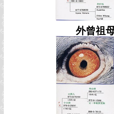
外曾祖母 B