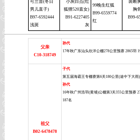
可兰普(冬日
小灰白点(红
斑断
99晚生红狐
男儿直子)
狐狸520直女)
胸
B99-6559774
B97-6592444
B91-6227405
B99-6
红
浅斑
灰
孙代
父亲
17年秋广东汕头欣洋公棚278公里预赛 2865羽 1
C10-318749
子代
第五届海霸王专棚赛第6关180公里(途中下大雨)
孙代
16年秋广州浩羽(黄埔)公棚第3关355公里预赛 27
187名
祖父
B02-6478478