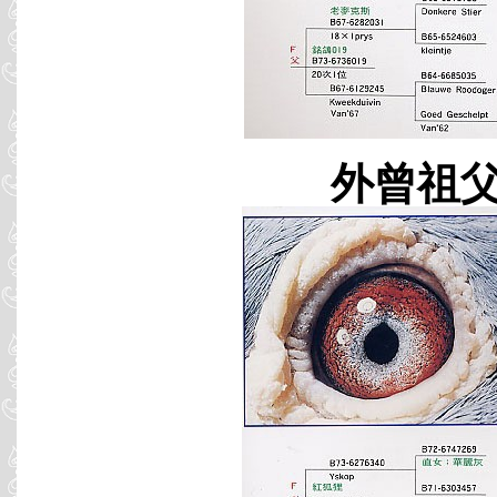
外曾祖父 B