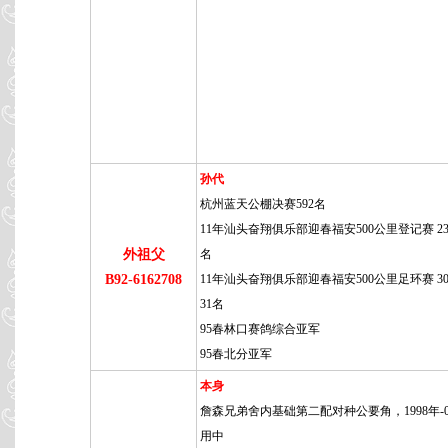
孙代
杭州蓝天公棚决赛592名
11年汕头奋翔俱乐部迎春福安500公里登记赛 230
外祖父
名
B92-6162708
11年汕头奋翔俱乐部迎春福安500公里足环赛 30
31名
95春林口赛鸽综合亚军
95春北分亚军
本身
詹森兄弟舍内基础第二配对种公要角，1998年-
用中