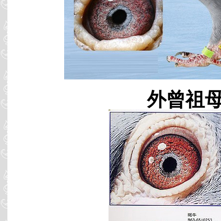
外曾祖母 B