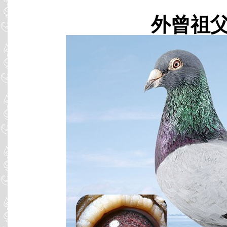
外曾祖父 B