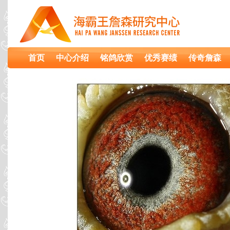
首页
中心介绍
铭鸽欣赏
优秀赛绩
传奇詹森