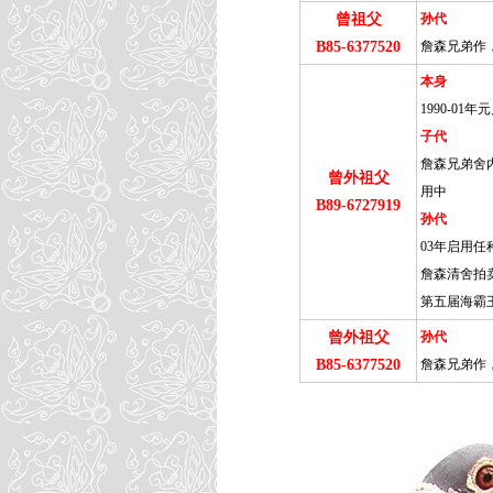
曾祖父
孙代
B85-6377520
詹森兄弟作，
本身
1990-0
子代
詹森兄弟舍内
曾外祖父
用中
B89-6727919
孙代
03年启用任
詹森清舍拍
第五届海霸王
曾外祖父
孙代
B85-6377520
詹森兄弟作，