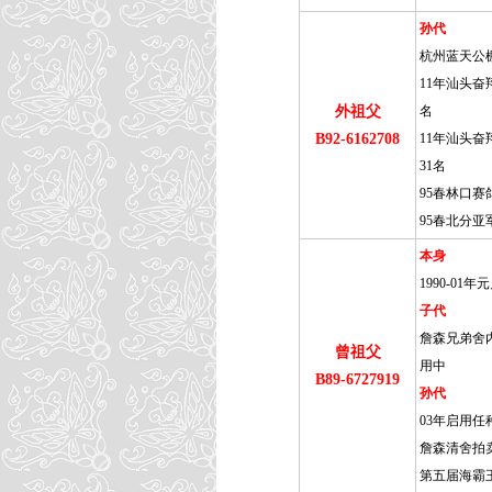
孙代
杭州蓝天公棚
11年汕头奋翔
外祖父
名
B92-6162708
11年汕头奋
31名
95春林口赛
95春北分亚
本身
1990-0
子代
詹森兄弟舍内
曾祖父
用中
B89-6727919
孙代
03年启用任
詹森清舍拍
第五届海霸王