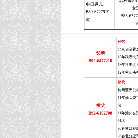
名种母(01
冬日男儿
女5
B89-6727919
B85-6377
灰
孙代
北京郁金香2
父亲
18年秋湖北黄
B02-6477210
18年秋湖北博
12年秋汕头
孙代
杭州蓝天公棚
11年汕头奋翔
祖父
名
B92-6162708
11年汕头奋
31名
95春林口赛
95春北分亚