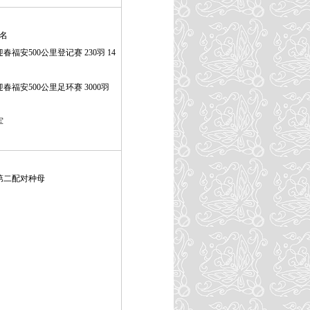
2名
福安500公里登记赛 230羽 14
春福安500公里足环赛 3000羽
军
年第二配对种母