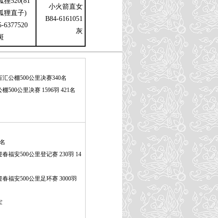
狸520(81
小火箭直女
狐狸直子)
B84-6161051
5-6377520
灰
斑
汇公棚500公里决赛340名
500公里决赛 1596羽 421名
2名
福安500公里登记赛 230羽 14
春福安500公里足环赛 3000羽
军