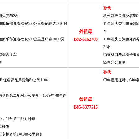
孙代
决赛592名
杭州蓝天公棚决赛59
俱乐部迎春福安500公里登记赛 230羽 14
11年汕头奋翔俱乐部迎春
外祖母
名
翔俱乐部迎春福安500公里足环赛 3000羽
B92-6162703
11年汕头奋翔俱乐部迎
31名
鸽综合亚军
95春林口赛鸽综合亚
军
95春北分亚军
孙代
1年元月任詹森兄弟要角种公鸽11年
03年启用任种，04
基础第二配对种公要角，1998年-08年任
曾祖母
B85-6377515
种，04年第二配对种母
卖种鸽
专棚赛第1关300公里10名