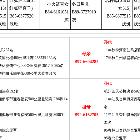
9直
红狐狸520(81
名种母(019直
红狐
小火箭直女
冬日男儿
15)
红狐狸直子)
女515)
红
B84-6161051
B89-6727919
515
B85-6377520
B85-6377515
B8
灰
灰
浅斑
浅斑
浅斑
浅
孙代
关237名
11年秋季河南驻马店百
母亲
浦公棚480公里决赛 2335羽 132名
17年秋兰州鼎盛赛鸽公棚
B97-6604282
达赛鸽中心500公里决赛 3617羽 265名
奋翔俱乐部平阳600公里大奖赛31名
孙代
决赛592名
杭州蓝天公棚决赛59
俱乐部迎春福安500公里登记赛 230羽 14
11年汕头奋翔俱乐部迎春
祖母
名
翔俱乐部迎春福安500公里足环赛 3000羽
B92-6162703
11年汕头奋翔俱乐部迎
31名
鸽综合亚军
95春林口赛鸽综合亚
军
95春北分亚军