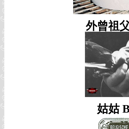
外曾祖父 B
姑姑 B9