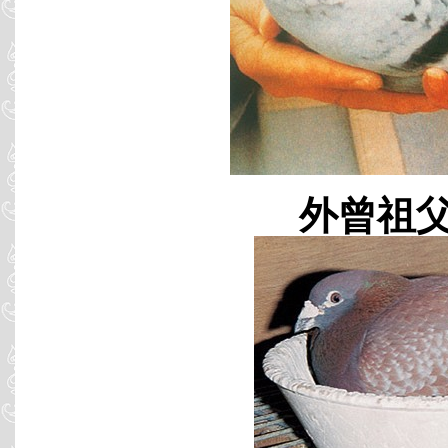
外曾祖父 B