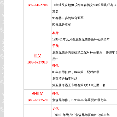
B92-6162708
11年汕头奋翔俱乐部迎春福安500公里足环赛 30
31名
95春林口赛鸽综合亚军
95春北分亚军
本身
1990-01年元月任詹森兄弟要角种公鸽11年
子代
詹森兄弟舍内基础第二配对种公要角，1998年-
祖父
用中
B89-6727919
孙代
03年启用任种，04年第二配对种母
詹森清舍拍卖种鸽
第五届海霸王专棚赛第1关300公里10名
外祖父
孙代
B85-6377520
詹森兄弟作，1995年-02年重要种母七年
子代
1990-01年元月任詹森兄弟要角种公鸽11年