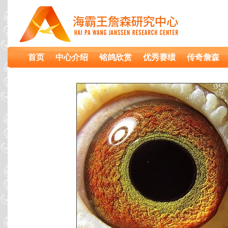
首页
中心介绍
铭鸽欣赏
优秀赛绩
传奇詹森