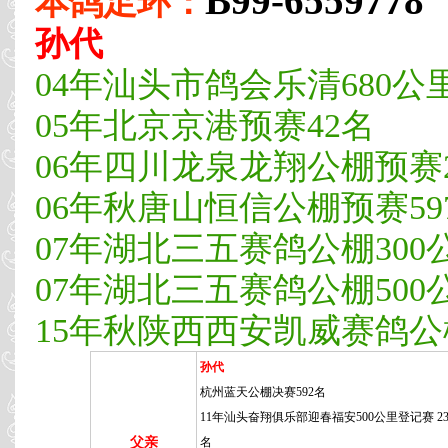
B99-6559778
本鸽足环：
孙代
04年汕头市鸽会乐清680公里大
05年北京京港预赛42名
06年四川龙泉龙翔公棚预赛2
06年秋唐山恒信公棚预赛59
07年湖北三五赛鸽公棚300
07年湖北三五赛鸽公棚500
15年秋陕西西安凯威赛鸽公棚5
孙代
杭州蓝天公棚决赛592名
11年汕头奋翔俱乐部迎春福安500公里登记赛 230
父亲
名