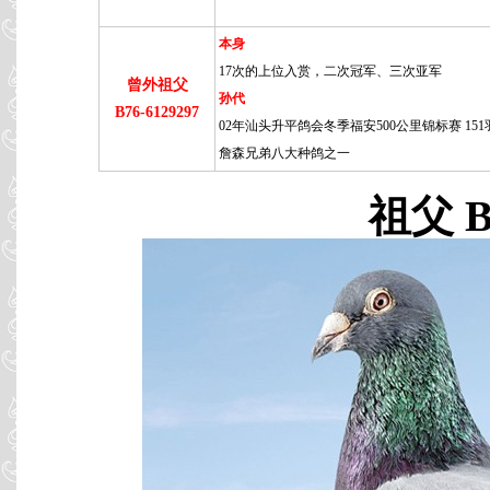
本身
17次的上位入赏，二次冠军、三次亚军
曾外祖父
孙代
B76-6129297
02年汕头升平鸽会冬季福安500公里锦标赛 151羽
詹森兄弟八大种鸽之一
祖父 B8