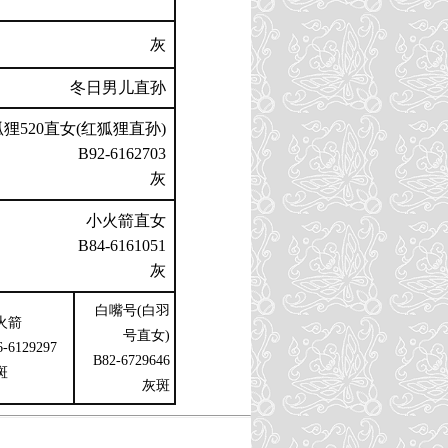
灰
冬日男儿直孙
狸520直女(红狐狸直孙)
B92-6162703
灰
小火箭直女
B84-6161051
灰
白嘴号(白羽
6火箭
号直女)
6-6129297
B82-6729646
斑
灰斑