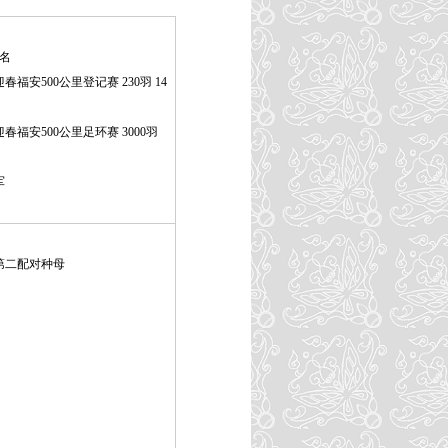
2名
福安500公里登记赛 230羽 14
春福安500公里足环赛 3000羽
军
年第二配对种母