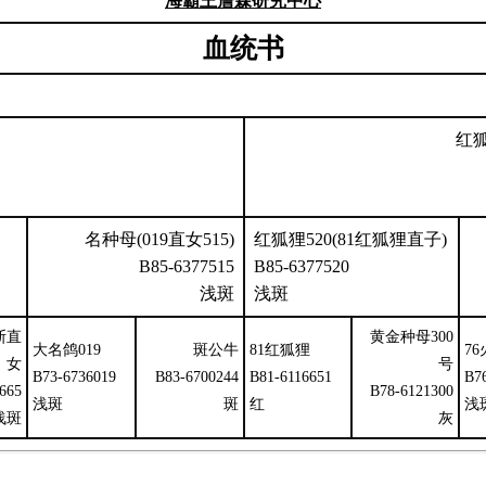
海霸王詹森研究中心
血统书
红狐
名种母(019直女515)
红狐狸520(81红狐狸直子)
B85-6377515
B85-6377520
浅斑
浅斑
斯直
黄金种母300
大名鸽019
斑公牛
81红狐狸
7
女
号
B73-6736019
B83-6700244
B81-6116651
B7
665
B78-6121300
浅斑
斑
红
浅
浅斑
灰