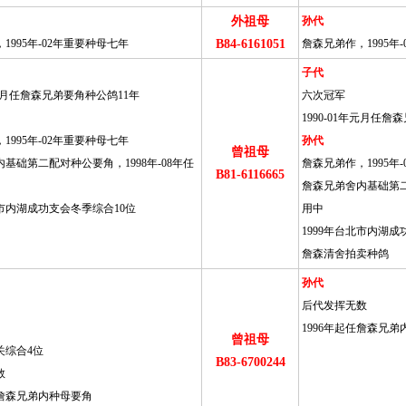
外祖母
孙代
1995年-02年重要种母七年
B84-6161051
詹森兄弟作，1995年
子代
1年元月任詹森兄弟要角种公鸽11年
六次冠军
1990-01年元月任詹
1995年-02年重要种母七年
孙代
曾祖母
基础第二配对种公要角，1998年-08年任
詹森兄弟作，1995年
B81-6116665
詹森兄弟舍内基础第二配
北市内湖成功支会冬季综合10位
用中
1999年台北市内湖成
詹森清舍拍卖种鸽
孙代
后代发挥无数
1996年起任詹森兄
曾祖母
关综合4位
B83-6700244
数
任詹森兄弟内种母要角