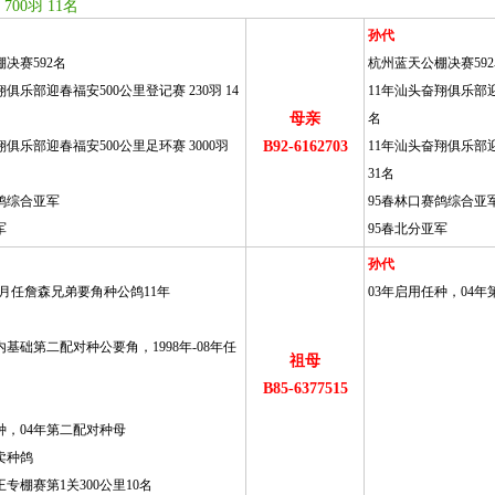
00羽 11名
孙代
决赛592名
杭州蓝天公棚决赛59
俱乐部迎春福安500公里登记赛 230羽 14
11年汕头奋翔俱乐部迎春
母亲
名
翔俱乐部迎春福安500公里足环赛 3000羽
B92-6162703
11年汕头奋翔俱乐部迎
31名
鸽综合亚军
95春林口赛鸽综合亚
军
95春北分亚军
孙代
1年元月任詹森兄弟要角种公鸽11年
03年启用任种，04
基础第二配对种公要角，1998年-08年任
祖母
B85-6377515
种，04年第二配对种母
卖种鸽
专棚赛第1关300公里10名