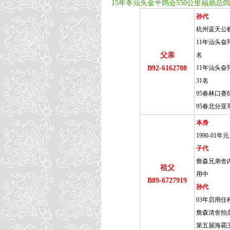
15年冬汕头金平鸽会550公里福鼎总鸽 7
孙代
杭州蓝天公棚
11年汕头奋翔
父亲
名
B92-6162708
11年汕头奋
31名
95春林口赛
95春北分亚
本身
1990-0
子代
詹森兄弟舍内
祖父
用中
B89-6727919
孙代
03年启用任
詹森清舍拍
第五届海霸王