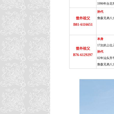
1996年台
孙代
曾外祖父
詹森兄弟八
B81-6116651
本身
17次的上
曾外祖父
孙代
B76-6129297
02年汕头升
詹森兄弟八