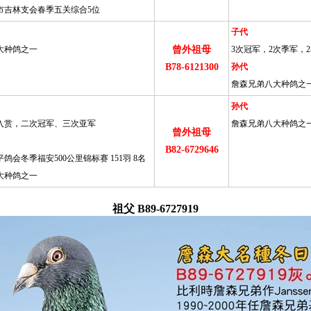
北市吉林支会春季五关综合5位
子代
大种鸽之一
曾外祖母
3次冠军，2次季军，2
B78-6121300
孙代
詹森兄弟八大种鸽之
孙代
位入赏，二次冠军、三次亚军
詹森兄弟八大种鸽之
曾外祖母
B82-6729646
平鸽会冬季福安500公里锦标赛 151羽 8名
大种鸽之一
祖父 B89-6727919