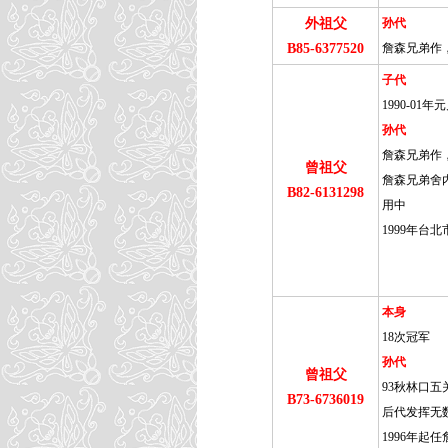
外祖父
孙代
B85-6377520
詹森兄弟作，
子代
1990-0
孙代
詹森兄弟作，
曾祖父
詹森兄弟舍内
B82-6131298
用中
1999年台
本身
18次冠军
孙代
曾祖父
93秋林口五
B73-6736019
后代发挥无
1996年起