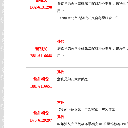
曾祖父
詹森兄弟舍内基础第二配对种公要角，1998年-
B82-6131298
用中
1999年台北市内湖成功支会冬季综合10位
孙代
曾祖父
詹森兄弟舍内基础第二配对种公要角，1998年-
B81-6116648
用中
孙代
曾外祖父
詹森兄弟八大种鸽之一
B81-6116651
本身
17次的上位入赏，二次冠军、三次亚军
曾外祖父
孙代
B76-6129297
02年汕头升平鸽会冬季福安500公里锦标赛 151羽