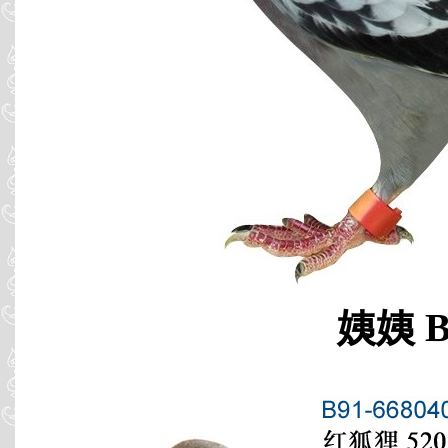
姨姨 B9