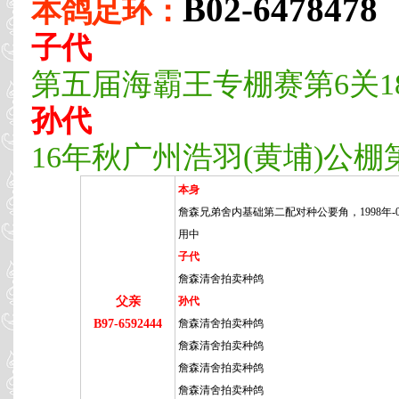
B02-6478478
本鸽足环：
子代
第五届海霸王专棚赛第6关18
孙代
16年秋广州浩羽(黄埔)公棚第3
本身
詹森兄弟舍内基础第二配对种公要角，1998年-
用中
子代
詹森清舍拍卖种鸽
父亲
孙代
B97-6592444
詹森清舍拍卖种鸽
詹森清舍拍卖种鸽
詹森清舍拍卖种鸽
詹森清舍拍卖种鸽