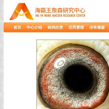
首页
中心介绍
铭鸽欣赏
优秀赛绩
传奇詹森