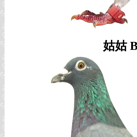
姑姑 B0