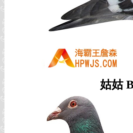
姑姑 B0