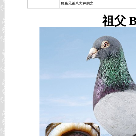
詹森兄弟八大种鸽之一
祖父 B8