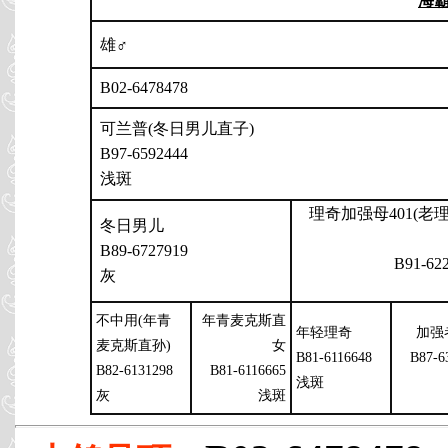
海
雄♂
B02-6478478
可兰普(冬日男儿直子)
B97-6592444
浅斑
理奇加强母401(老
冬日男儿
B89-6727919
B91-62
灰
不中用(年青
年青麦克斯直
年轻理奇
加强
麦克斯直孙)
女
B81-6116648
B87-6
B82-6131298
B81-6116665
浅斑
灰
浅斑