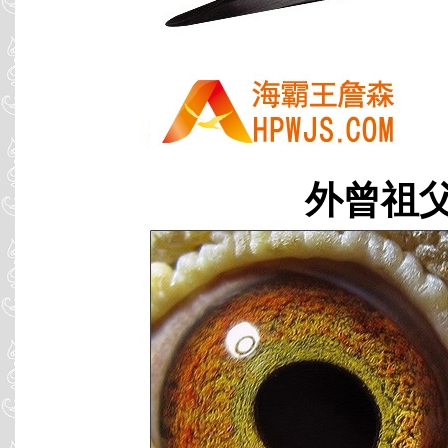
外曾祖父 B