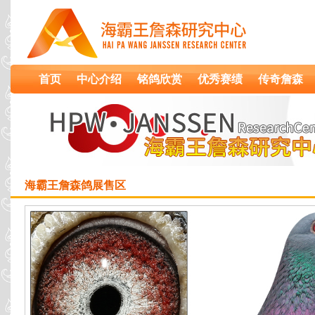
首页
中心介绍
铭鸽欣赏
优秀赛绩
传奇詹森
海霸王詹森鸽展售区