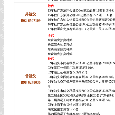
孙代
15年秋广东浓翔公棚550公里加战赛 1181羽 346名
外祖父
15年秋广东浓翔公棚500公里决赛 2728羽 1339名
16年秋广东汕头信源公棚300公里热身赛指定200元
B02-6507109
16年秋广东汕头信源公棚300公里热身赛 4060羽 3
17年秋重庆龙乡赛鸽公棚214公里第一关 5352羽 3
子代
詹森清舍拍卖种鸽
詹森清舍拍卖种鸽
詹森清舍拍卖种鸽
詹森清舍拍卖种鸽
孙代
02年汕头市鸽会秋季乐清700公里锦标赛 2900羽 2
02年湛江公棚两广联赛 553羽 10名
02年湛江公棚决赛 553羽 21名
曾祖父
03年汕头金园鸽会迎春泉州260公里组赛 80组 6名
04年汕头奋翔俱乐部秋季乐清700公里大奖赛 650羽
B98-6278036
名
04年汕头市鸽会秋季福安500公里锦标赛 5288羽 9
第二届全国500公里幼鸽联赛 全国20名 广东省9名
第二届海霸王杯幼鸽赛福安500公里 5000羽 5名
05年上海宝来福特比环决赛248名
南京聚星堂决赛1255名
第四届海霸王专棚赛300公里资格赛9名