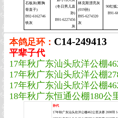
石板灰(断胸
林克斯漂亮灰
(冬日男儿直
90红
骨直子)
(019孙)
孙)
B91-6
B92-6162746
B95-6274320
B91-6227456
铁灰
灰
灰
C14-249413
本鸽足环：
平辈子代
17年秋广东汕头欣洋公棚462公
17年秋广东汕头欣洋公棚278
17年秋广东汕头欣洋公棚462公
18年秋广东恒通公棚180公里热
孙代
17年秋广东汕头欣洋公棚462公里决赛 2698羽 1