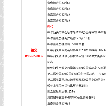
詹森清舍拍卖种鸽
詹森清舍拍卖种鸽
詹森清舍拍卖种鸽
詹森清舍拍卖种鸽
孙代
02年汕头市鸽会秋季乐清700公里锦标赛 2900羽
02年湛江公棚两广联赛 553羽 10名
02年湛江公棚决赛 553羽 21名
祖父
03年汕头金园鸽会迎春泉州260公里组赛 80组 
B98-6278036
04年汕头奋翔俱乐部秋季乐清700公里大奖赛 65
58名
04年汕头市鸽会秋季福安500公里锦标赛 5288羽
第二届全国500公里幼鸽联赛 全国20名 广东省
第二届海霸王杯幼鸽赛福安500公里 5000羽 5名
05年上海宝来福特比环决赛248名
南京聚星堂决赛1255名
第四届海霸王专棚赛300公里资格赛9名
詹森清舍拍卖种鸽