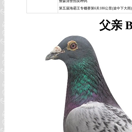
詹森清舍拍卖种鸽
第五届海霸王专棚赛第6关180公里(途中下大雨)
父亲 B0