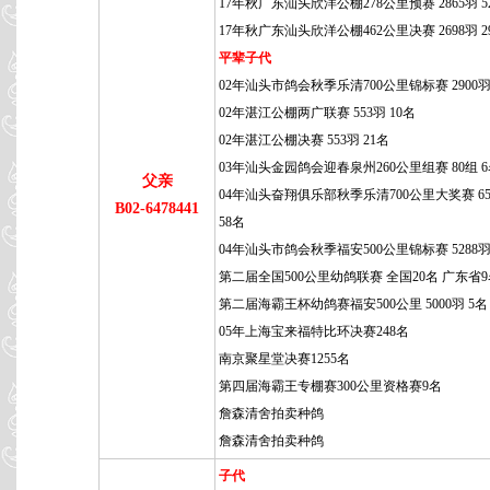
17年秋广东汕头欣洋公棚278公里预赛 2865羽 5
17年秋广东汕头欣洋公棚462公里决赛 2698羽 2
平辈子代
02年汕头市鸽会秋季乐清700公里锦标赛 2900羽
02年湛江公棚两广联赛 553羽 10名
02年湛江公棚决赛 553羽 21名
03年汕头金园鸽会迎春泉州260公里组赛 80组 
父亲
04年汕头奋翔俱乐部秋季乐清700公里大奖赛 65
B02-6478441
58名
04年汕头市鸽会秋季福安500公里锦标赛 5288羽
第二届全国500公里幼鸽联赛 全国20名 广东省
第二届海霸王杯幼鸽赛福安500公里 5000羽 5名
05年上海宝来福特比环决赛248名
南京聚星堂决赛1255名
第四届海霸王专棚赛300公里资格赛9名
詹森清舍拍卖种鸽
詹森清舍拍卖种鸽
子代