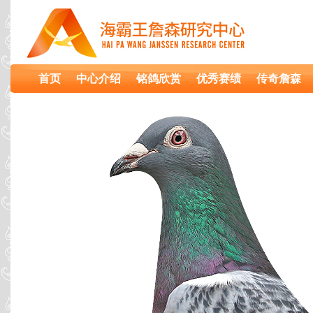
首页
中心介绍
铭鸽欣赏
优秀赛绩
传奇詹森