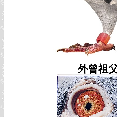
外曾祖父 B