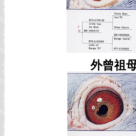
外曾祖母 B