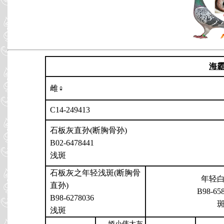
海
雌♀
C14-249413
石板灰直孙(断胸骨孙)
B02-6478441
浅斑
石板灰之年轻浅斑(断胸骨
年轻
直孙)
B98-65
B98-6278036
浅斑
娇小伟大灰