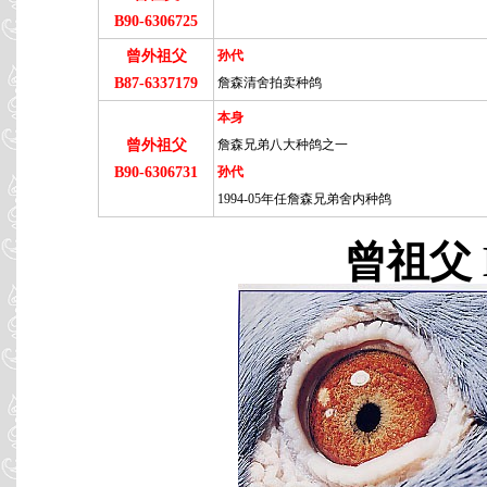
B90-6306725
曾外祖父
孙代
B87-6337179
詹森清舍拍卖种鸽
本身
曾外祖父
詹森兄弟八大种鸽之一
B90-6306731
孙代
1994-05年任詹森兄弟舍内种鸽
曾祖父 B