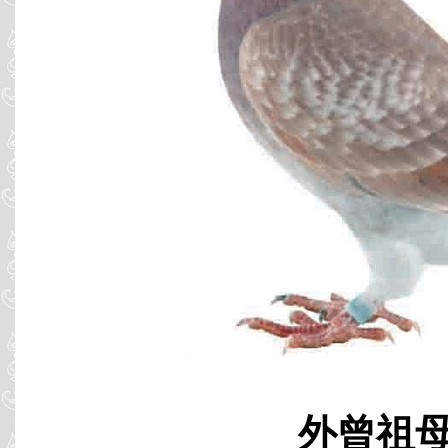
外曾祖母 B