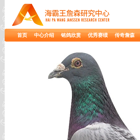
首页
中心介绍
铭鸽欣赏
优秀赛绩
传奇詹森