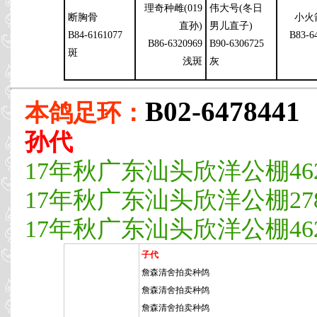
理奇种雌(019
伟大号(冬日
断胸骨
小火
直孙)
男儿直子)
B84-6161077
B83-6
B86-6320969
B90-6306725
斑
浅斑
灰
B02-6478441
本鸽足环：
孙代
17年秋广东汕头欣洋公棚462公
17年秋广东汕头欣洋公棚278
17年秋广东汕头欣洋公棚462公
子代
詹森清舍拍卖种鸽
詹森清舍拍卖种鸽
詹森清舍拍卖种鸽