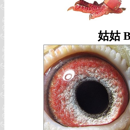
姑姑 B0