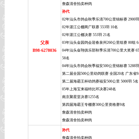
詹森清舍拍卖种鸽
孙代
02年汕头市鸽会秋季乐清700公里锦标赛 2900羽
02年湛江公棚两广联赛 553羽 10名
02年湛江公棚决赛 553羽 21名
父亲
03年汕头金园鸽会迎春泉州260公里组赛 80组 
B98-6278036
04年汕头奋翔俱乐部秋季乐清700公里大奖赛 65
58名
04年汕头市鸽会秋季福安500公里锦标赛 5288羽
第二届全国500公里幼鸽联赛 全国20名 广东省
第二届海霸王杯幼鸽赛福安500公里 5000羽 5名
05年上海宝来福特比环决赛248名
南京聚星堂决赛1255名
第四届海霸王专棚赛300公里资格赛9名
詹森清舍拍卖种鸽
詹森清舍拍卖种鸽
孙代
詹森清舍拍卖种鸽