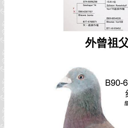
外曾祖父 B