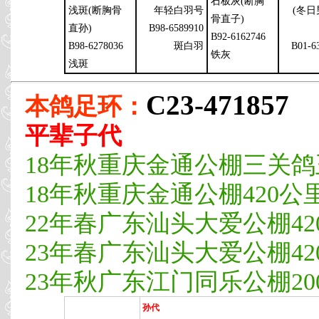
石板灰(断胸
浅斑(断胸骨
年轻白羽号
(冬
骨直子)
直孙)
B98-6589910
B92-6162746
B98-6278036
斑白羽
B01-6
铁灰
浅斑
C23-471857
本鸽足环：
平辈子代
18年秋重庆金通公棚三关鸽
18年秋重庆金通公棚420公里
22年春广东汕头大爱公棚420公
23年春广东汕头大爱公棚420公
23年秋广东江门同乐公棚200
孙代