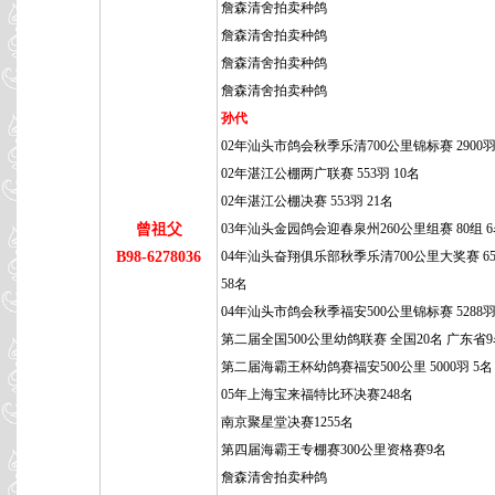
詹森清舍拍卖种鸽
詹森清舍拍卖种鸽
詹森清舍拍卖种鸽
詹森清舍拍卖种鸽
孙代
02年汕头市鸽会秋季乐清700公里锦标赛 2900羽
02年湛江公棚两广联赛 553羽 10名
02年湛江公棚决赛 553羽 21名
曾祖父
03年汕头金园鸽会迎春泉州260公里组赛 80组 
B98-6278036
04年汕头奋翔俱乐部秋季乐清700公里大奖赛 65
58名
04年汕头市鸽会秋季福安500公里锦标赛 5288羽
第二届全国500公里幼鸽联赛 全国20名 广东省
第二届海霸王杯幼鸽赛福安500公里 5000羽 5名
05年上海宝来福特比环决赛248名
南京聚星堂决赛1255名
第四届海霸王专棚赛300公里资格赛9名
詹森清舍拍卖种鸽