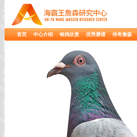
首页
中心介绍
铭鸽欣赏
优秀赛绩
传奇詹森