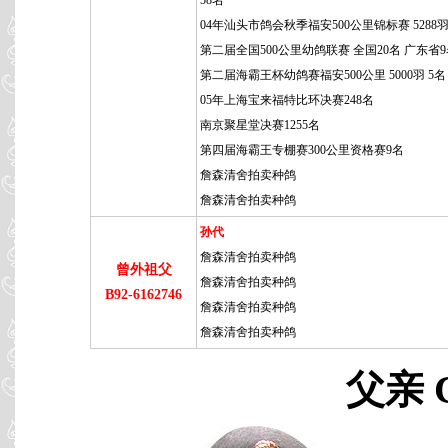
58名
04年汕头市鸽会秋季福安500公里锦标赛 5288羽
第二届全国500公里幼鸽联赛 全国20名 广东省
第二届海霸王杯幼鸽赛福安500公里 5000羽 5名
05年上海宝来福特比环决赛248名
南京聚星堂决赛1255名
第四届海霸王专棚赛300公里资格赛9名
詹森清舍拍卖种鸽
詹森清舍拍卖种鸽
孙代
詹森清舍拍卖种鸽
曾外祖父
詹森清舍拍卖种鸽
B92-6162746
詹森清舍拍卖种鸽
詹森清舍拍卖种鸽
父亲 C