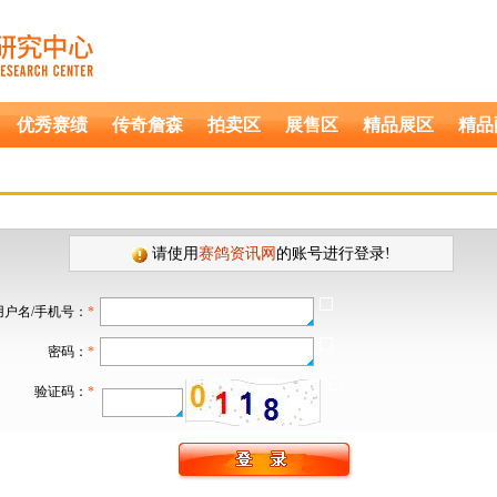
优秀赛绩
传奇詹森
拍卖区
展售区
精品展区
精品
请使用
赛鸽资讯网
的账号进行登录!
用户名/手机号：
*
密码：
*
验证码：
*