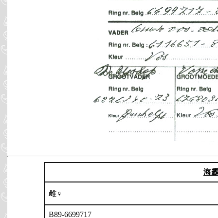
海
雌♀
B89-6699717