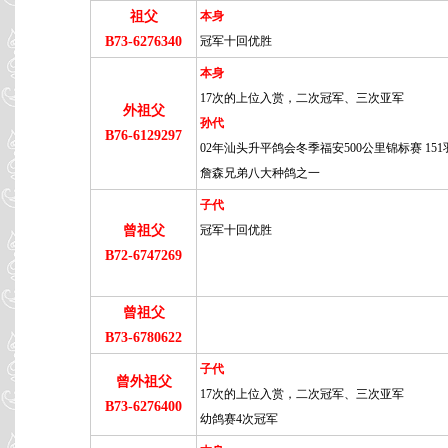
祖父
本身
B73-6276340
冠军十回优胜
本身
17次的上位入赏，二次冠军、三次亚军
外祖父
孙代
B76-6129297
02年汕头升平鸽会冬季福安500公里锦标赛 151羽
詹森兄弟八大种鸽之一
子代
曾祖父
冠军十回优胜
B72-6747269
曾祖父
B73-6780622
子代
曾外祖父
17次的上位入赏，二次冠军、三次亚军
B73-6276400
幼鸽赛4次冠军