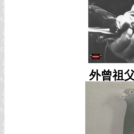
外曾祖父 B