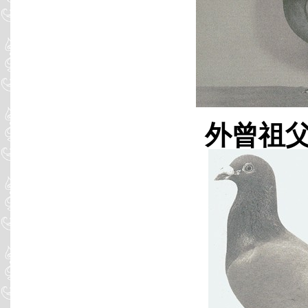
外曾祖父 B