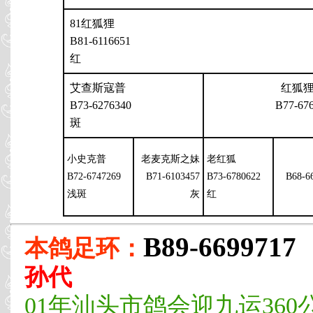
81红狐狸
B81-6116651
红
艾查斯寇普
红狐
B73-6276340
B77-67
斑
小史克普
老麦克斯之妹
老红狐
B72-6747269
B71-6103457
B73-6780622
B68-6
浅斑
灰
红
B89-6699717
本鸽足环：
孙代
01年汕头市鸽会迎九运360公