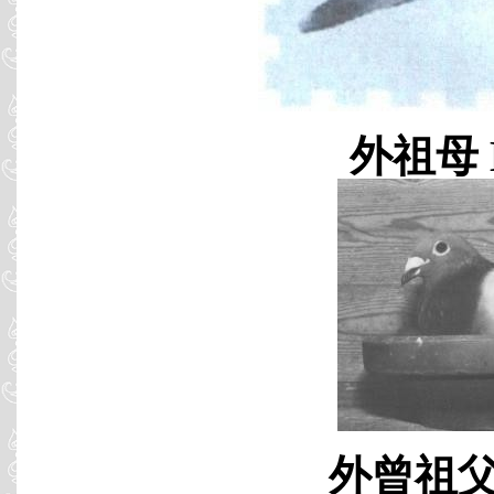
外祖母 B
外曾祖父 B