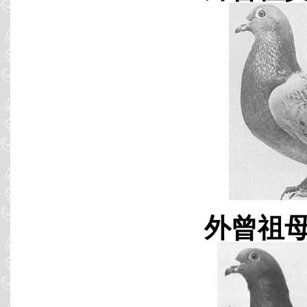
外曾祖母 B