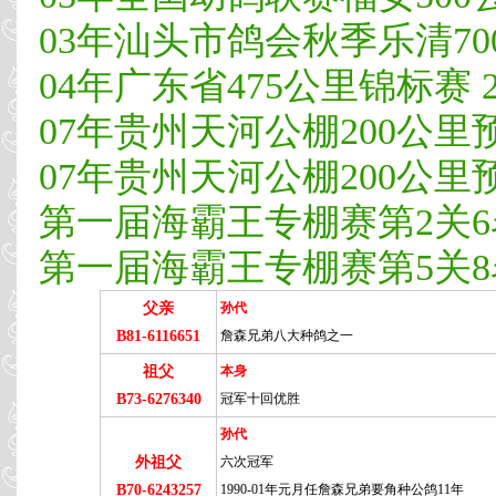
03年汕头市鸽会秋季乐清700
04年广东省475公里锦标赛 2
07年贵州天河公棚200公里预
07年贵州天河公棚200公里预
第一届海霸王专棚赛第2关6
第一届海霸王专棚赛第5关8
父亲
孙代
B81-6116651
詹森兄弟八大种鸽之一
祖父
本身
B73-6276340
冠军十回优胜
孙代
外祖父
六次冠军
B70-6243257
1990-01年元月任詹森兄弟要角种公鸽11年