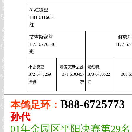
81红狐狸
B81-6116651
红
艾查斯寇普
红狐
B73-6276340
B77-67
斑
小史克普
老麦克斯之妹
老红狐
B72-6747269
B71-6103457
B73-6780622
B68-6
浅斑
灰
红
B88-6725773
本鸽足环：
孙代
01年金园区平阳决赛第29名