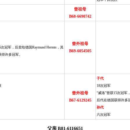
曾祖母
B68-6690742
曾外祖母
5次冠军，后卖给德国Raymund Hermts，其
B69-6054505
获得许多冠军。
子代
胜
18次冠军
曾外祖母
“威洛”曾获15次冠军，后
B67-6129245
后代在德国获得许多
孙代
六次冠军
父亲 B81-6116651