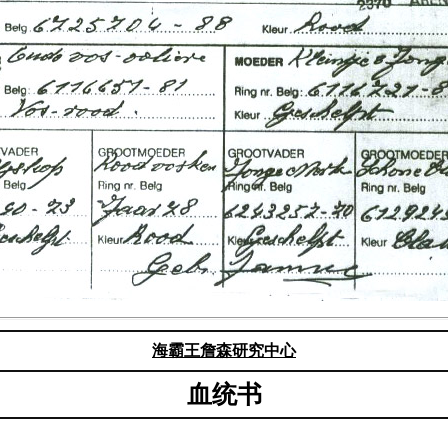
海霸王詹森研究中心
血统书