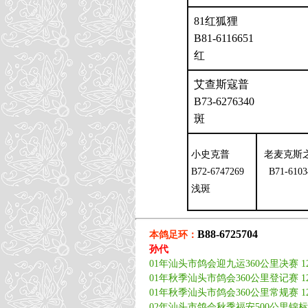
81红狐狸
B81-6116651
红
艾查斯寇普
B73-6276340
斑
小史克普
老麦克斯
B72-6747269
B71-6103
浅斑
B88-6725704
本鸽足环：
孙代
01年汕头市鸽会迎九运360公里决赛 12
01年秋季汕头市鸽会360公里登记赛 12
01年秋季汕头市鸽会360公里常规赛 12
02年汕头市鸽会秋季福安500公里锦标赛 