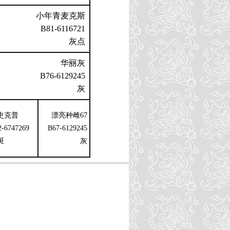
小年青麦克斯
B81-6116721
灰点
华丽灰
B76-6129245
灰
史克普
漂亮种雌67
2-6747269
B67-6129245
斑
灰