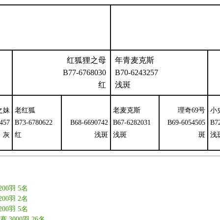
红狐狸之母
年青麦克斯
B77-6768030
B70-6243257
红
浅斑
之妹
老红狐
老麦克斯
理奇69号
小
457
B73-6780622
B68-6690742
B67-6282031
B69-6054505
B7
灰
红
浅斑
浅斑
斑
浅
00羽 5名
00羽 2名
00羽 5名
3000羽 26名