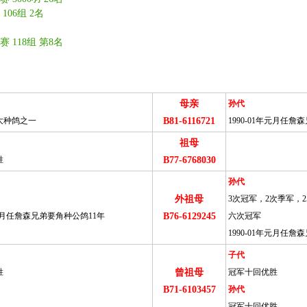
06组 2名
 118组 第8名
母亲
孙代
大种鸽之一
B81-6116721
1990-01年元月任詹
祖母
胜
B77-6768030
孙代
外祖母
3次冠军，2次季军，2
年元月任詹森兄弟要角种公鸽11年
B76-6129245
六次冠军
1990-01年元月任詹
子代
胜
曾祖母
冠军十回优胜
B71-6103457
孙代
冠军十回优胜