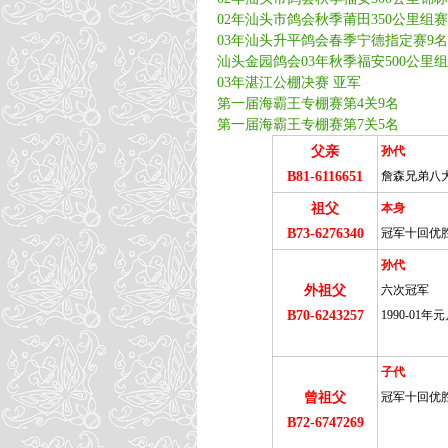
02年汕头市鸽会秋季莆田350公里组赛 1
03年汕头升平鸽会春季宁德指定赛9名
汕头金园鸽会03年秋季福安500公里组赛
03年湛江公棚决赛 亚军
第一届海霸王专棚赛第4关9名
第一届海霸王专棚赛第7关5名
父亲
孙代
B81-6116651
詹森兄弟八
祖父
本身
B73-6276340
冠军十回优
孙代
外祖父
六次冠军
B70-6243257
1990-01
子代
曾祖父
冠军十回优
B72-6747269