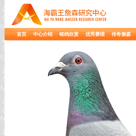
首页
中心介绍
铭鸽欣赏
优秀赛绩
传奇詹森