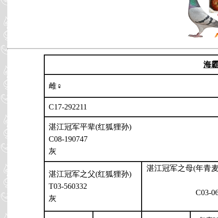
海
雌♀
C17-292211
湛江冠军平辈(红狐狸孙)
C08-190747
灰
湛江冠军之母(年青
湛江冠军之父(红狐狸孙)
T03-560332
C03-0
灰