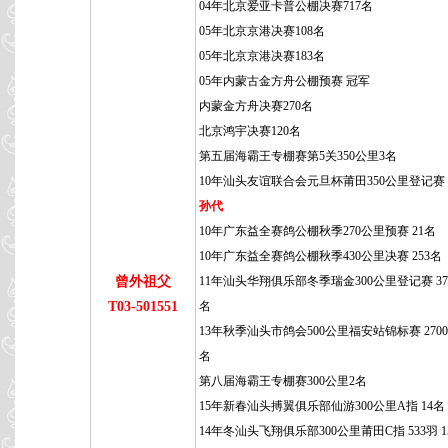
04年北京爱亚卡普公棚决赛717名
05年北京京港决赛108名
05年北京京港决赛183名
05年内蒙古金方舟公棚预赛 冠军
内蒙金方舟决赛270名
北京鸿宇决赛120名
第五届海霸王专棚赛第5关350公里3名
10年汕头友谊联合会元旦杯莆田350公里登记赛 
孙代
10年广东益全赛鸽公棚秋季270公里预赛 21名
10年广东益全赛鸽公棚秋季430公里决赛 253名
曾外祖父
11年汕头华翔俱乐部冬季瑞金300公里登记赛 373
T03-501551
名
13年秋季汕头市鸽会500公里福安站锦标赛 2700羽
名
第八届海霸王专棚赛300公里2名
15年新春汕头搏翼俱乐部仙游300公里A指 14名
14年冬汕头飞翔俱乐部300公里莆田C指 533羽 1