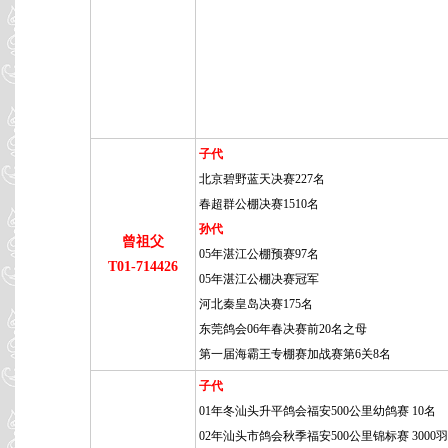
子代
北京碧野蓝天决赛227名
春超群公棚决赛1510名
孙代
曾祖父
05年湛江公棚预赛97名
T01-714426
05年湛江公棚决赛冠军
河北秦皇岛决赛175名
东莞鸽会06年春决赛前20名之母
第一届海霸王专棚赛加战赛第6关8名
子代
01年冬汕头升平鸽会福安500公里幼鸽赛 10名
02年汕头市鸽会秋季福安500公里锦标赛 3000羽 