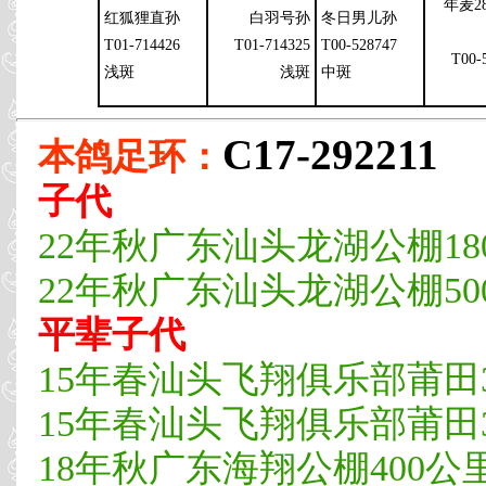
年麦28
红狐狸直孙
白羽号孙
冬日男儿孙
T01-714426
T01-714325
T00-528747
T00-
浅斑
浅斑
中斑
C17-292211
本鸽足环：
子代
22年秋广东汕头龙湖公棚180
22年秋广东汕头龙湖公棚500公
平辈子代
15年春汕头飞翔俱乐部莆田3
15年春汕头飞翔俱乐部莆田3
18年秋广东海翔公棚400公里预