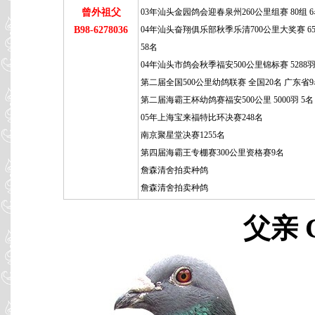
曾外祖父
03年汕头金园鸽会迎春泉州260公里组赛 80组 
B98-6278036
04年汕头奋翔俱乐部秋季乐清700公里大奖赛 65
58名
04年汕头市鸽会秋季福安500公里锦标赛 5288羽
第二届全国500公里幼鸽联赛 全国20名 广东省
第二届海霸王杯幼鸽赛福安500公里 5000羽 5名
05年上海宝来福特比环决赛248名
南京聚星堂决赛1255名
第四届海霸王专棚赛300公里资格赛9名
詹森清舍拍卖种鸽
詹森清舍拍卖种鸽
父亲 C