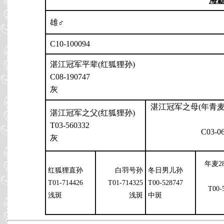
海
雄♂
C10-100094
湛江冠军平辈(红狐狸孙)
C08-190747
灰
湛江冠军之母(年青
湛江冠军之父(红狐狸孙)
T03-560332
C03-0
灰
年麦28
红狐狸直孙
白羽号孙
冬日男儿孙
T01-714426
T01-714325
T00-528747
T00-
浅斑
浅斑
中斑