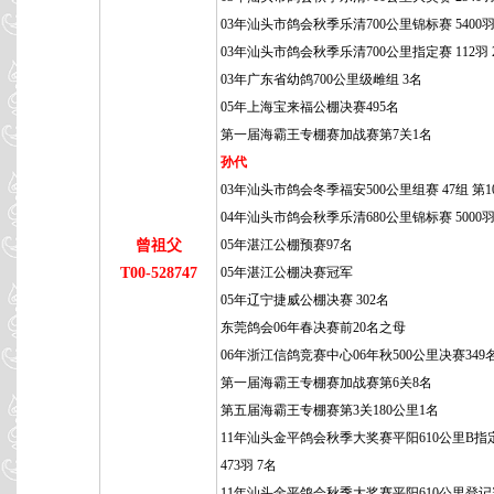
03年汕头市鸽会秋季乐清700公里锦标赛 5400羽
03年汕头市鸽会秋季乐清700公里指定赛 112羽 
03年广东省幼鸽700公里级雌组 3名
05年上海宝来福公棚决赛495名
第一届海霸王专棚赛加战赛第7关1名
孙代
03年汕头市鸽会冬季福安500公里组赛 47组 第1
04年汕头市鸽会秋季乐清680公里锦标赛 5000羽
曾祖父
05年湛江公棚预赛97名
T00-528747
05年湛江公棚决赛冠军
05年辽宁捷威公棚决赛 302名
东莞鸽会06年春决赛前20名之母
06年浙江信鸽竞赛中心06年秋500公里决赛349
第一届海霸王专棚赛加战赛第6关8名
第五届海霸王专棚赛第3关180公里1名
11年汕头金平鸽会秋季大奖赛平阳610公里B指
473羽 7名
11年汕头金平鸽会秋季大奖赛平阳610公里登记赛