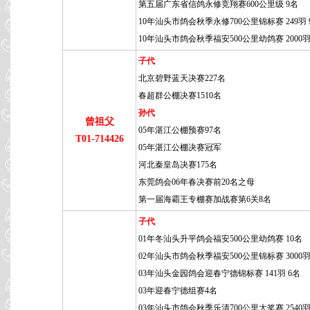
第五届广东省信鸽永修竞翔赛600公里级 9名
10年汕头市鸽会秋季永修700公里锦标赛 249羽 
10年汕头市鸽会秋季福安500公里幼鸽赛 2000羽
子代
北京碧野蓝天决赛227名
春超群公棚决赛1510名
孙代
曾祖父
05年湛江公棚预赛97名
T01-714426
05年湛江公棚决赛冠军
河北秦皇岛决赛175名
东莞鸽会06年春决赛前20名之母
第一届海霸王专棚赛加战赛第6关8名
子代
01年冬汕头升平鸽会福安500公里幼鸽赛 10名
02年汕头市鸽会秋季福安500公里锦标赛 3000羽
03年汕头金园鸽会迎春宁德锦标赛 141羽 6名
03年迎春宁德组赛4名
03年汕头市鸽会秋季乐清700公里大奖赛 2540羽