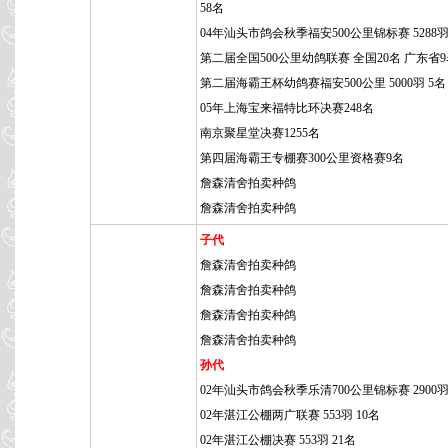
58名
04年汕头市鸽会秋季福安500公里锦标赛 5288羽
第二届全国500公里幼鸽联赛 全国20名 广东省
第二届海霸王杯幼鸽赛福安500公里 5000羽 5名
05年上海宝来福特比环决赛248名
南京聚星堂决赛1255名
第四届海霸王专棚赛300公里资格赛9名
詹森清舍拍卖种鸽
詹森清舍拍卖种鸽
子代
詹森清舍拍卖种鸽
詹森清舍拍卖种鸽
詹森清舍拍卖种鸽
詹森清舍拍卖种鸽
孙代
02年汕头市鸽会秋季乐清700公里锦标赛 2900羽
02年湛江公棚两广联赛 553羽 10名
02年湛江公棚决赛 553羽 21名