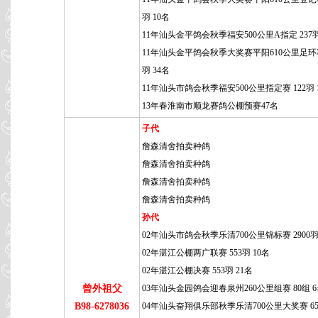
羽 10名
11年汕头金平鸽会秋季福安500公里A指定 237羽
11年汕头金平鸽会秋季大奖赛平阳610公里足环赛 
羽 34名
11年汕头市鸽会秋季福安500公里指定赛 122羽 
13年春淮南市顺龙赛鸽公棚预赛47名
子代
詹森清舍拍卖种鸽
詹森清舍拍卖种鸽
詹森清舍拍卖种鸽
詹森清舍拍卖种鸽
孙代
02年汕头市鸽会秋季乐清700公里锦标赛 2900羽
02年湛江公棚两广联赛 553羽 10名
02年湛江公棚决赛 553羽 21名
曾外祖父
03年汕头金园鸽会迎春泉州260公里组赛 80组 
B98-6278036
04年汕头奋翔俱乐部秋季乐清700公里大奖赛 65