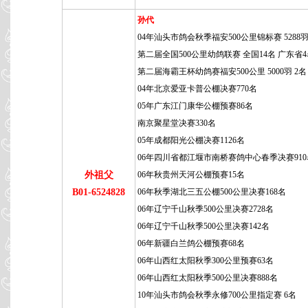
孙代
04年汕头市鸽会秋季福安500公里锦标赛 5288羽
第二届全国500公里幼鸽联赛 全国14名 广东省
第二届海霸王杯幼鸽赛福安500公里 5000羽 2名
04年北京爱亚卡普公棚决赛770名
05年广东江门康华公棚预赛86名
南京聚星堂决赛330名
05年成都阳光公棚决赛1126名
06年四川省都江堰市南桥赛鸽中心春季决赛910
外祖父
06年秋贵州天河公棚预赛15名
B01-6524828
06年秋季湖北三五公棚500公里决赛168名
06年辽宁千山秋季500公里决赛2728名
06年辽宁千山秋季500公里决赛142名
06年新疆白兰鸽公棚预赛68名
06年山西红太阳秋季300公里预赛63名
06年山西红太阳秋季500公里决赛888名
10年汕头市鸽会秋季永修700公里指定赛 6名