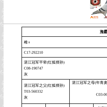
海
雌♀
C17-292210
湛江冠军平辈(红狐狸孙)
C08-190747
灰
湛江冠军之母(年青
湛江冠军之父(红狐狸孙)
T03-560332
C03-0
灰