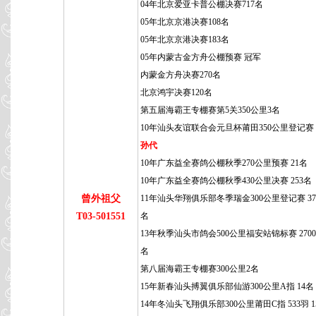
04年北京爱亚卡普公棚决赛717名
05年北京京港决赛108名
05年北京京港决赛183名
05年内蒙古金方舟公棚预赛 冠军
内蒙金方舟决赛270名
北京鸿宇决赛120名
第五届海霸王专棚赛第5关350公里3名
10年汕头友谊联合会元旦杯莆田350公里登记赛 
孙代
10年广东益全赛鸽公棚秋季270公里预赛 21名
10年广东益全赛鸽公棚秋季430公里决赛 253名
曾外祖父
11年汕头华翔俱乐部冬季瑞金300公里登记赛 373
T03-501551
名
13年秋季汕头市鸽会500公里福安站锦标赛 2700羽
名
第八届海霸王专棚赛300公里2名
15年新春汕头搏翼俱乐部仙游300公里A指 14名
14年冬汕头飞翔俱乐部300公里莆田C指 533羽 1