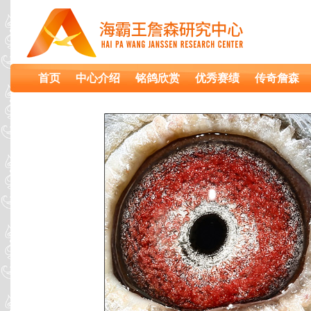
首页
中心介绍
铭鸽欣赏
优秀赛绩
传奇詹森