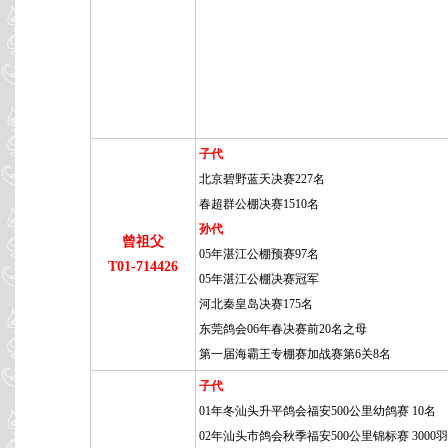
子代
北京碧野蓝天决赛227名
春超群公棚决赛1510名
孙代
曾祖父
05年湛江公棚预赛97名
T01-714426
05年湛江公棚决赛冠军
河北秦皇岛决赛175名
东莞鸽会06年春决赛前20名之母
第一届海霸王专棚赛加战赛第6关8名
子代
01年冬汕头升平鸽会福安500公里幼鸽赛 10名
02年汕头市鸽会秋季福安500公里锦标赛 3000羽 