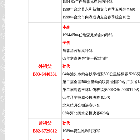
1994-05年任詹森兄弟舍内种鸽
1999年台北县永和新和支会春季五关综合6位
1999年台北市内湖成功支会春季综合10位
本身
1994-05年任詹森兄弟舍内种鸽
子代
詹森清舍拍卖种鸽
09年詹森鸽舍“第一配对”雌"
外祖父
孙代
B93-6440331
04年汕头市鸽会秋季福安500公里锦标赛 5288羽
第二届全国500公里幼鸽联赛 全国29名 广东省1
第二届海霸王杯幼鸽赛福安500公里 5000羽 9名
05年辽宁捷威公棚决赛 825名
北京皓月公棚决赛87名
05年河北衡水公棚决赛628名
曾祖父
孙代
B82-6729612
1989年荷兰比利时冠军