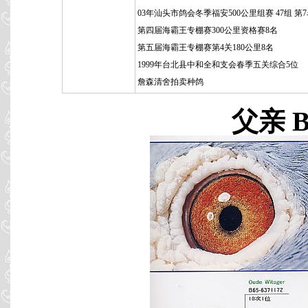
03年汕头市鸽会冬季福安500公里组赛 47组 第
第四届海霸王专棚赛300公里资格赛8名
第五届海霸王专棚赛第4关180公里8名
1999年台北县中和全和支会春季五关综合5位
詹森清舍拍卖种鸽
父亲 B8