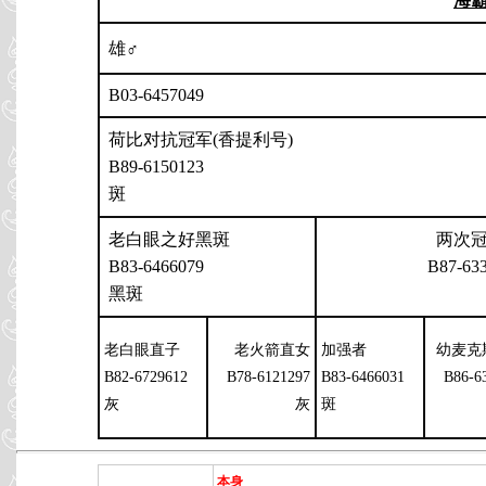
海
雄♂
B03-6457049
荷比对抗冠军(香提利号)
B89-6150123
斑
老白眼之好黑斑
两次
B83-6466079
B87-63
黑斑
老白眼直子
老火箭直女
加强者
幼麦克
B82-6729612
B78-6121297
B83-6466031
B86-6
灰
灰
斑
本身