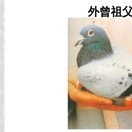
外曾祖父 B