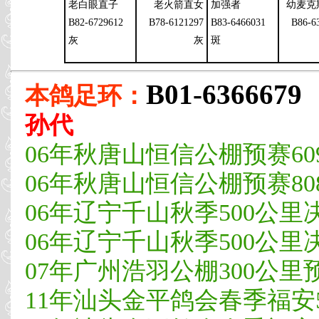
老白眼直子
老火箭直女
加强者
幼麦克
B82-6729612
B78-6121297
B83-6466031
B86-6
灰
灰
斑
B01-6366679
本鸽足环：
孙代
06年秋唐山恒信公棚预赛60
06年秋唐山恒信公棚预赛80
06年辽宁千山秋季500公里决
06年辽宁千山秋季500公里
07年广州浩羽公棚300公里预
11年汕头金平鸽会春季福安5