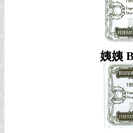
姨姨 B9