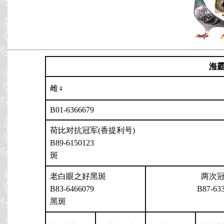
海
雌♀
B01-6366679
荷比对抗冠军(香提利号)
B89-6150123
斑
老白眼之好黑斑
两次
B83-6466079
B87-63
黑斑