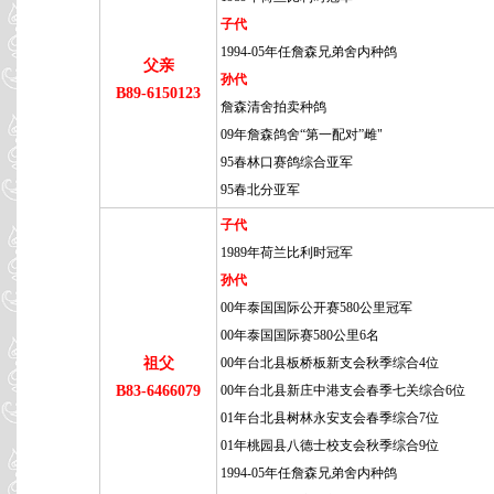
子代
1994-05年任詹森兄弟舍内种鸽
父亲
孙代
B89-6150123
詹森清舍拍卖种鸽
09年詹森鸽舍“第一配对”雌"
95春林口赛鸽综合亚军
95春北分亚军
子代
1989年荷兰比利时冠军
孙代
00年泰国国际公开赛580公里冠军
00年泰国国际赛580公里6名
祖父
00年台北县板桥板新支会秋季综合4位
B83-6466079
00年台北县新庄中港支会春季七关综合6位
01年台北县树林永安支会春季综合7位
01年桃园县八德士校支会秋季综合9位
1994-05年任詹森兄弟舍内种鸽