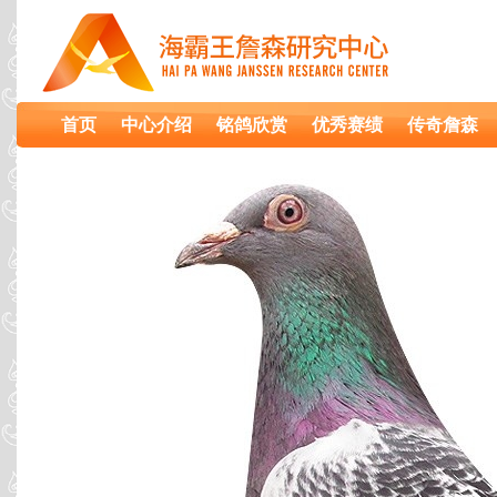
首页
中心介绍
铭鸽欣赏
优秀赛绩
传奇詹森