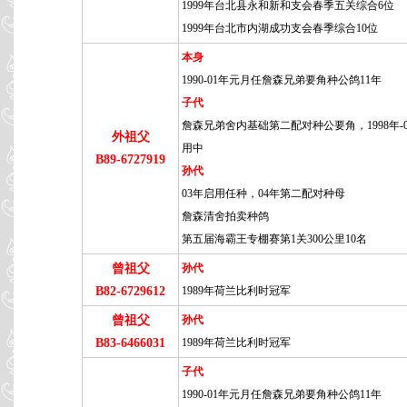
1999年台北县永和新和支会春季五关综合6位
1999年台北市内湖成功支会春季综合10位
本身
1990-01年元月任詹森兄弟要角种公鸽11年
子代
詹森兄弟舍内基础第二配对种公要角，1998年-
外祖父
用中
B89-6727919
孙代
03年启用任种，04年第二配对种母
詹森清舍拍卖种鸽
第五届海霸王专棚赛第1关300公里10名
曾祖父
孙代
B82-6729612
1989年荷兰比利时冠军
曾祖父
孙代
B83-6466031
1989年荷兰比利时冠军
子代
1990-01年元月任詹森兄弟要角种公鸽11年