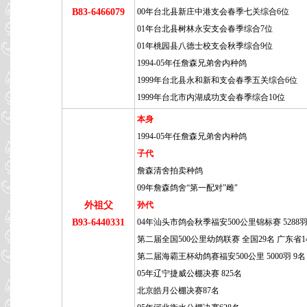
B83-6466079
00年台北县新庄中港支会春季七关综合6位
01年台北县树林永安支会春季综合7位
01年桃园县八德士校支会秋季综合9位
1994-05年任詹森兄弟舍内种鸽
1999年台北县永和新和支会春季五关综合6位
1999年台北市内湖成功支会春季综合10位
本身
1994-05年任詹森兄弟舍内种鸽
子代
詹森清舍拍卖种鸽
09年詹森鸽舍“第一配对”雌"
外祖父
孙代
B93-6440331
04年汕头市鸽会秋季福安500公里锦标赛 5288羽
第二届全国500公里幼鸽联赛 全国29名 广东省1
第二届海霸王杯幼鸽赛福安500公里 5000羽 9名
05年辽宁捷威公棚决赛 825名
北京皓月公棚决赛87名