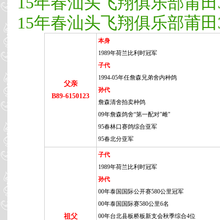
15年春汕头飞翔俱乐部莆田3
15年春汕头飞翔俱乐部莆田3
本身
1989年荷兰比利时冠军
子代
1994-05年任詹森兄弟舍内种鸽
父亲
孙代
B89-6150123
詹森清舍拍卖种鸽
09年詹森鸽舍“第一配对”雌"
95春林口赛鸽综合亚军
95春北分亚军
子代
1989年荷兰比利时冠军
孙代
00年泰国国际公开赛580公里冠军
00年泰国国际赛580公里6名
祖父
00年台北县板桥板新支会秋季综合4位