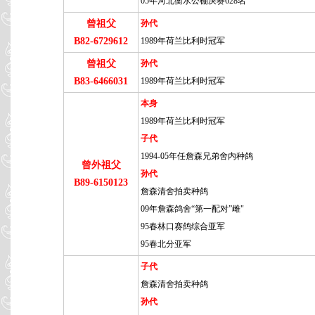
05年河北衡水公棚决赛628名
曾祖父
孙代
B82-6729612
1989年荷兰比利时冠军
曾祖父
孙代
B83-6466031
1989年荷兰比利时冠军
本身
1989年荷兰比利时冠军
子代
1994-05年任詹森兄弟舍内种鸽
曾外祖父
孙代
B89-6150123
詹森清舍拍卖种鸽
09年詹森鸽舍“第一配对”雌"
95春林口赛鸽综合亚军
95春北分亚军
子代
詹森清舍拍卖种鸽
孙代