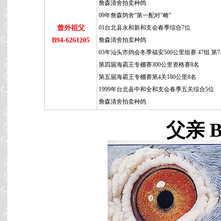
詹森清舍拍卖种鸽
09年詹森鸽舍“第一配对”雌"
曾外祖父
01台北县永和新和支会春季综合7位
B94-6261205
詹森清舍拍卖种鸽
03年汕头市鸽会冬季福安500公里组赛 47组 第
第四届海霸王专棚赛300公里资格赛8名
第五届海霸王专棚赛第4关180公里8名
1999年台北县中和全和支会春季五关综合5位
詹森清舍拍卖种鸽
父亲 B8