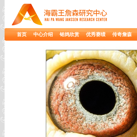
首页
中心介绍
铭鸽欣赏
优秀赛绩
传奇詹森