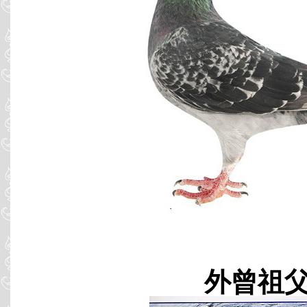
外曾祖父 B