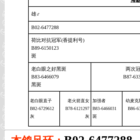
海
雄♂
B02-6477288
荷比对抗冠军(香提利号)
B89-6150123
斑
老白眼之好黑斑
两次
B83-6466079
B87-63
黑斑
老白眼直子
老火箭直女
加强者
幼麦克
B82-6729612
B78-6121297
B83-6466031
B86-6
灰
灰
斑