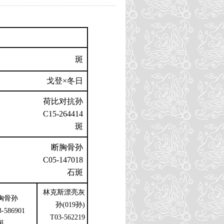
斑
戈登×冬日
荷比对抗孙
C15-264414
斑
断胸骨孙
C05-147018
石斑
林克斯漂亮灰
胸骨孙
孙(019孙)
3-586901
T03-562219
斑