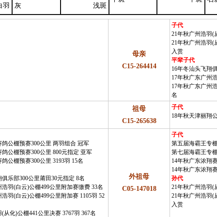
白羽
灰
浅斑
子代
21年秋广州浩羽(从
21年秋广州浩羽(从
入赏
母亲
平辈子代
C15-264414
16年冬汕头飞翔俱
17年秋广东广州浩
17年秋广东广州浩羽
名
子代
祖母
18年秋天津丽翔公
C15-265638
子代
赛鸽公棚预赛300公里 两羽组合 冠军
第五届海霸王专棚赛
鸽公棚预赛300公里 800元指定 亚军
第七届海霸王专棚
鸽公棚预赛300公里 3193羽 15名
14年秋广东浓翔赛
14年秋广东浓翔赛
外祖母
俱乐部300公里莆田30元指定 8名
孙代
浩羽(白云)公棚499公里附加赛缴费 33名
21年秋广州浩羽(从
C05-147018
浩羽(白云)公棚499公里附加赛 1105羽 52
21年秋广州浩羽(从
入赏
从化)公棚441公里决赛 3767羽 367名