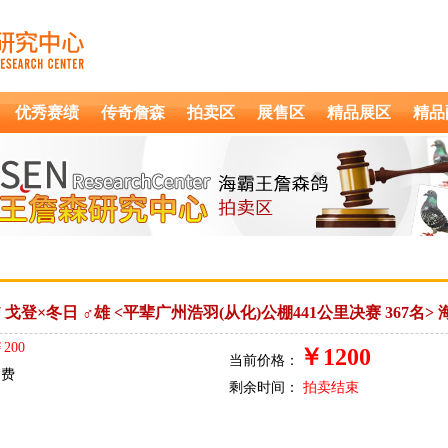
优秀赛绩
传奇詹森
拍卖区
展售区
精品展区
精品
6807 戈登×冬日 ♂雄 <平辈广州浩羽(从化)公棚441公里决赛 367名
200
￥
1200
当前价格：
运费
剩余时间：
拍卖结束