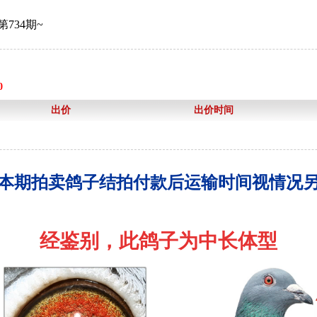
734期~
0
出价
出价时间
本期拍卖鸽子结拍付款后运输时间视情况
经鉴别，此鸽子为中长体型