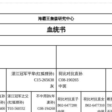
海霸王詹森研究中心
血统书
湛江冠军平辈(红狐狸孙)
荷比对抗直孙
C15-265638
C08-190265
灰
中斑
直孙
湛江冠军之父
不中用孙(年
荷比对抗直子
荷比对抗直女
断
9孙)
(红狐狸孙)
麦孙)
B02-6477288
B02-6477310
T0
400
T03-560332
C08-194268
中斑
中斑
石