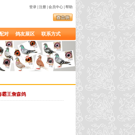
登录
|
注册
|
会员中心
|
帮助
配对
鸽友展区
联系方式
> 海霸王詹森鸽