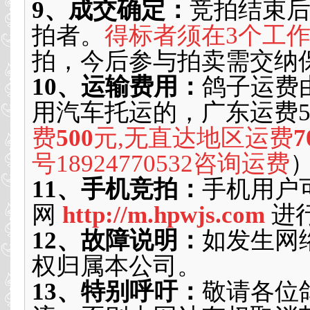
9、成交确定：
竞拍结束
拍者。
得标者须在3个工
拍，今后参与拍卖需交纳
10、运输费用：
鸽子运费
用汽车托运的，广东运费5
费
500
元,无直达地区运费
7
号18924770532咨询运费
11、手机竞拍：
手机用户
网
http://m.hpwjs.com
进
12、故障说明：
如发生网
权归属本公司。
13、特别呼吁：
敬请各位