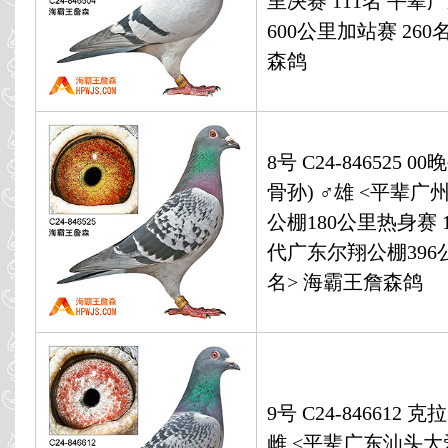
里决赛 111名 平
600公里加站赛 260
森鸽
8号 C24-846525 
骨孙) ♂雄 <平辈广
公棚180公里热身赛 
代广东尔翔公棚396公
名> 海霸王詹森鸽
9号 C24-846612 
雌 <平辈广东汕头大