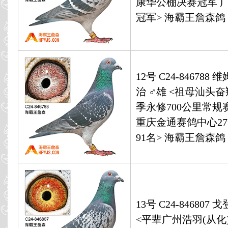
康华公棚决赛冠军 
冠军> 海霸王詹森鸽
12号 C24-846788 
治 ♂雄 <祖母汕头
季永修700公里常规赛
重庆金通赛鸽中心27
91名> 海霸王詹森鸽
13号 C24-846807
<平辈广州浩羽(从化)