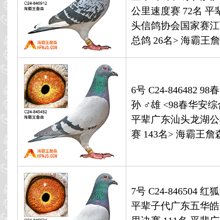
公里速度赛 72名 
头信鸽协会国家赛江
总鸽 26名> 海霸王
6号 C24-846482 
孙 ♂雄 <98春华安
平辈广东汕头龙湖公
赛 143名> 海霸王詹
7号 C24-846504 红
平辈子代广东五华皓