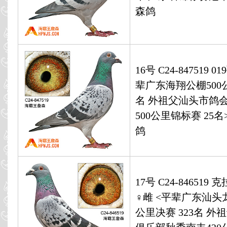
森鸽
16号 C24-847519 0
辈广东海翔公棚500公
名 外祖父汕头市鸽
500公里锦标赛 25
鸽
17号 C24-846519
♀雌 <平辈广东汕头
公里决赛 323名 