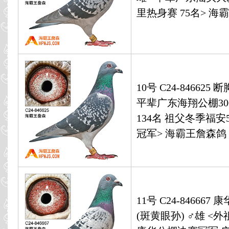
里热身赛 75名> 海
10号 C24-846625 
平辈广东海翔公棚3
134名 祖父冬季福安
冠军> 海霸王詹森鸽
11号 C24-846667
(斑黄眼孙) ♂雄 <