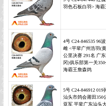
羽色石板白羽> 海
4号 C24-846535 
雌 <平辈广州浩羽(黄
公里决赛 291名 广
冈)俱乐部第一关350
海霸王詹森鸽
5号 C24-846912 0
汕头市鸽会莆田350
亚军 平辈广东汕头大