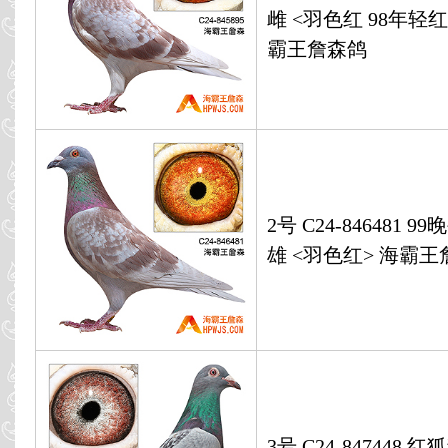
雌 <羽色红 98年轻
霸王詹森鸽
2号 C24-846481 
雄 <羽色红> 海霸
3号 C24-847448 红