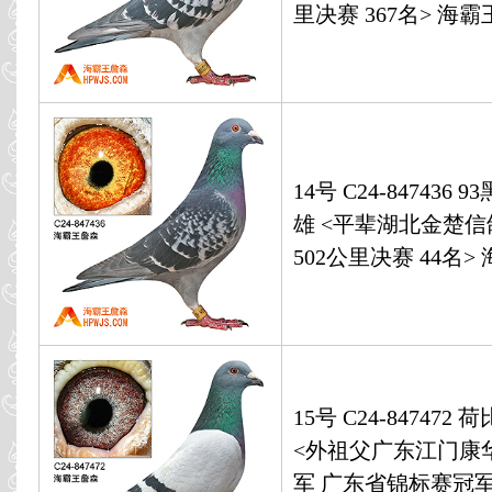
里决赛 367名> 海
14号 C24-847436
雄 <平辈湖北金楚
502公里决赛 44名
15号 C24-847472
<外祖父广东江门康
军 广东省锦标赛冠军