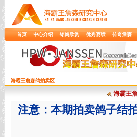
首页
中心介绍
铭鸽欣赏
优秀赛绩
传奇詹森
海霸王詹森鸽拍卖区
海霸王詹
注意：本期拍卖鸽子结