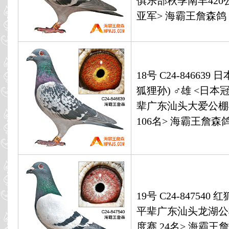
俱乐部秋季南丰420
亚军> 海霸王詹森鸽
18号 C24-846639
狐狸孙) ♂雄 <日本
辈广东汕头大爱公棚
106名> 海霸王詹森
19号 C24-847540 
平辈广东汕头龙湖公
度赛 24名> 海霸王