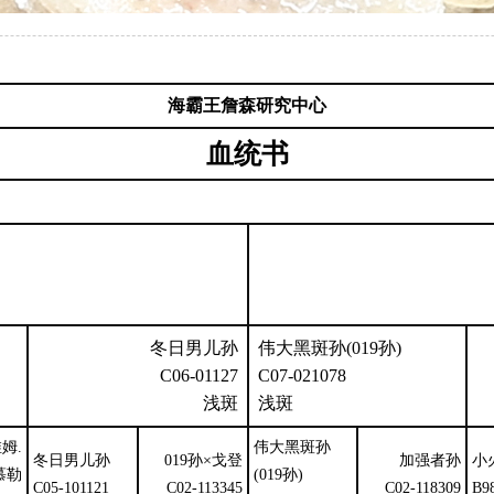
海霸王詹森研究中心
血统书
冬日男儿孙
伟大黑斑孙(019孙)
C06-01127
C07-021078
浅斑
浅斑
姆.
伟大黑斑孙
冬日男儿孙
019孙×戈登
加强者孙
小
慕勒
(019孙)
C05-101121
C02-113345
C02-118309
B9