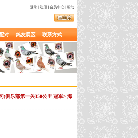
登录
|
注册
|
会员中心
|
帮助
配对
鸽友展区
联系方式
佛冈)俱乐部第一关350公里 冠军> 海