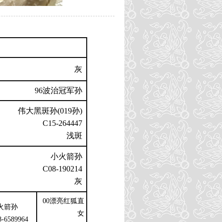
灰
96波治冠军孙
伟大黑斑孙(019孙)
C15-264447
浅斑
小火箭孙
C08-190214
灰
00漂亮红狐直
火箭孙
女
8-6589964