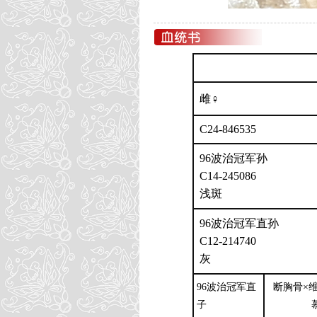
雌♀
C24-846535
96波治冠军孙
C14-245086
浅斑
96波治冠军直孙
C12-214740
灰
96波治冠军直
断胸骨×维
子