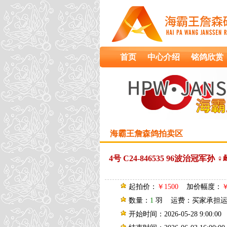
首页
中心介绍
铭鸽欣赏
海霸王詹森鸽拍卖区
4号 C24-846535 96波治冠
起拍价：
￥1500
加价幅度：
￥
数量：
1
羽 运费：买家承担
开始时间：2026-05-28 9:00:00