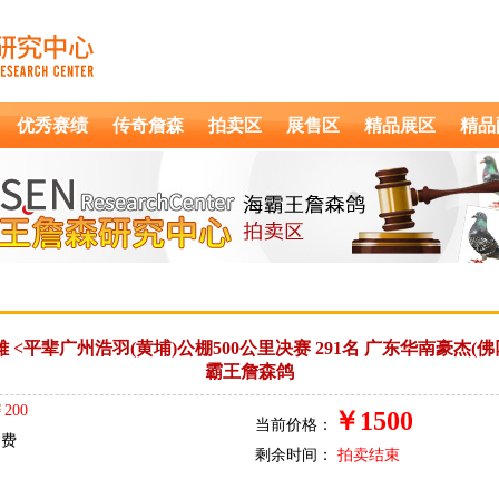
优秀赛绩
传奇詹森
拍卖区
展售区
精品展区
精品
军孙 ♀雌 <平辈广州浩羽(黄埔)公棚500公里决赛 291名 广东华南豪杰(
霸王詹森鸽
200
￥
1500
当前价格：
运费
剩余时间：
拍卖结束