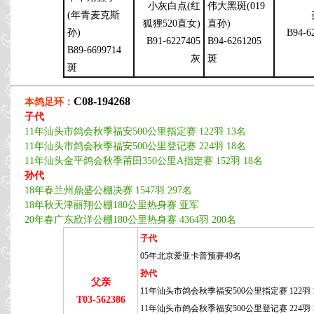
小灰白点(红
伟大黑斑(019
(年青麦克斯
狐狸520直女)
直孙)
孙)
B94-6
B91-6227405
B94-6261205
B89-6699714
灰
斑
斑
C08-194268
本鸽足环：
子代
11年汕头市鸽会秋季福安500公里指定赛 122羽 13名
11年汕头市鸽会秋季福安500公里登记赛 224羽 18名
11年汕头金平鸽会秋季莆田350公里A指定赛 152羽 18名
孙代
18年春兰州鼎盛公棚决赛 1547羽 297名
18年秋天津丽翔公棚180公里热身赛 亚军
20年春广东欣洋公棚180公里热身赛 4364羽 200名
子代
05年北京爱亚卡普预赛49名
孙代
父亲
11年汕头市鸽会秋季福安500公里指定赛 122羽 
T03-562386
11年汕头市鸽会秋季福安500公里登记赛 224羽 