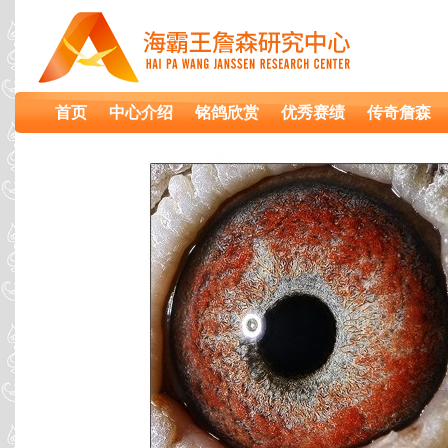
首页
中心介绍
铭鸽欣赏
优秀赛绩
传奇詹森