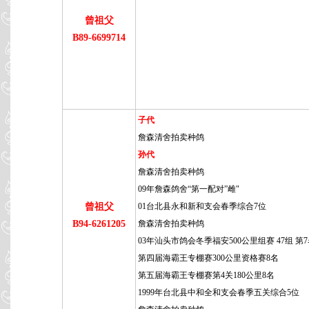
曾祖父
B89-6699714
子代
詹森清舍拍卖种鸽
孙代
詹森清舍拍卖种鸽
09年詹森鸽舍“第一配对”雌"
曾祖父
01台北县永和新和支会春季综合7位
B94-6261205
詹森清舍拍卖种鸽
03年汕头市鸽会冬季福安500公里组赛 47组 第
第四届海霸王专棚赛300公里资格赛8名
第五届海霸王专棚赛第4关180公里8名
1999年台北县中和全和支会春季五关综合5位