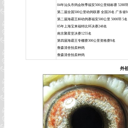
04年汕头市鸽会秋季福安500公里锦标赛 5288羽
第二届全国500公里幼鸽联赛 全国20名 广东省
第二届海霸王杯幼鸽赛福安500公里 5000羽 5名
05年上海宝来福特比环决赛248名
南京聚星堂决赛1255名
第四届海霸王专棚赛300公里资格赛9名
詹森清舍拍卖种鸽
詹森清舍拍卖种鸽
外祖父