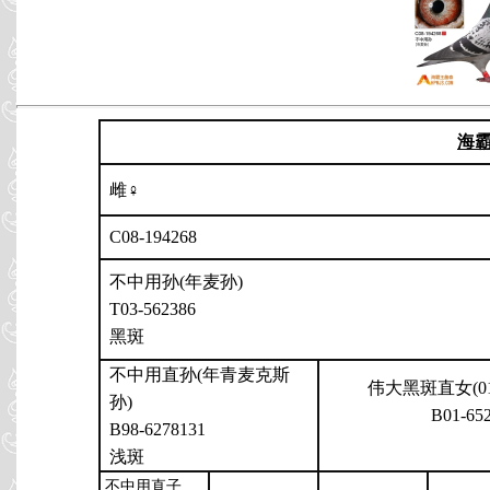
海
雌♀
C08-194268
不中用孙(年麦孙)
T03-562386
黑斑
不中用直孙(年青麦克斯
伟大黑斑直女(01
孙)
B01-65
B98-6278131
浅斑
不中用直子