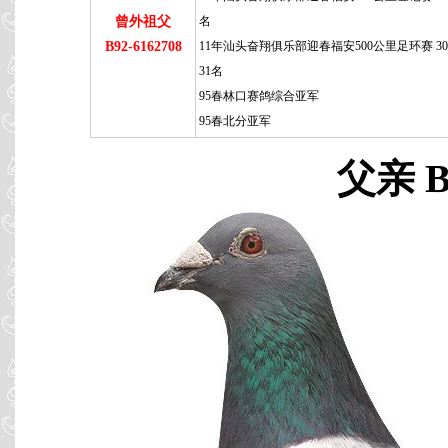
曾外祖父
名
B92-6162708
11年汕头奋翔俱乐部迎春福安500公里足环赛 30
31名
95春林口赛鸽综合亚军
95春北分亚军
父亲 B1