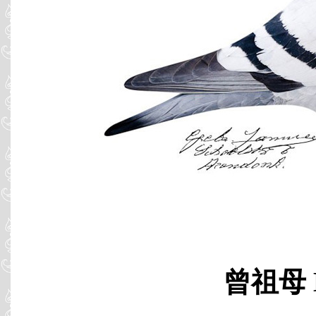
曾祖母 B