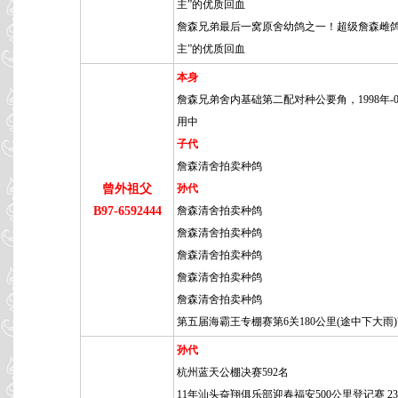
主”的优质回血
詹森兄弟最后一窝原舍幼鸽之一！超级詹森雌鸽
主”的优质回血
本身
詹森兄弟舍内基础第二配对种公要角，1998年-0
用中
子代
詹森清舍拍卖种鸽
曾外祖父
孙代
B97-6592444
詹森清舍拍卖种鸽
詹森清舍拍卖种鸽
詹森清舍拍卖种鸽
詹森清舍拍卖种鸽
詹森清舍拍卖种鸽
第五届海霸王专棚赛第6关180公里(途中下大雨)
孙代
杭州蓝天公棚决赛592名
11年汕头奋翔俱乐部迎春福安500公里登记赛 230