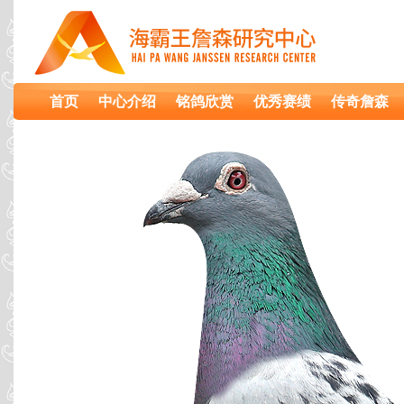
首页
中心介绍
铭鸽欣赏
优秀赛绩
传奇詹森