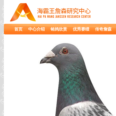
首页
中心介绍
铭鸽欣赏
优秀赛绩
传奇詹森