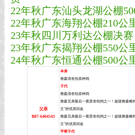
22年秋广东汕头龙湖公棚500公
22年秋广东海翔公棚210公里热
23年秋四川万利达公棚决赛 21
23年秋广东揭翔公棚550公里决
24年秋广东恒通公棚500公里决
本身
詹森清舍拍卖种鸽
子代
詹森清舍拍卖种鸽
詹森兄弟最后一窝原舍幼鸽之一！超级詹森雌鸽
父亲
主”的优质回血
B07-6404543
詹森兄弟最后一窝原舍幼鸽之一！超级詹森雌鸽
主”的优质回血
平辈子代