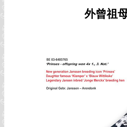
外曾祖母 B