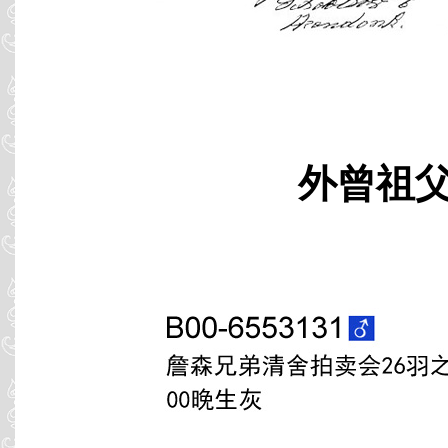
外曾祖父 B