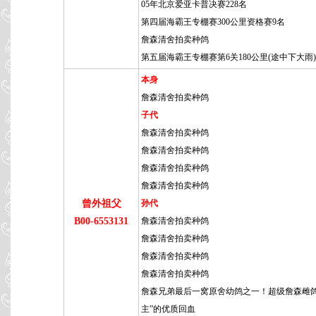
05年北京爱亚卡普决赛228名
第四届海霸王专棚赛300公里资格赛9名
詹森清舍拍卖种鸽
第五届海霸王专棚赛第6关180公里(途中下大雨)
本身
詹森清舍拍卖种鸽
子代
詹森清舍拍卖种鸽
詹森清舍拍卖种鸽
詹森清舍拍卖种鸽
詹森清舍拍卖种鸽
曾外祖父
孙代
B00-6553131
詹森清舍拍卖种鸽
詹森清舍拍卖种鸽
詹森清舍拍卖种鸽
詹森清舍拍卖种鸽
詹森兄弟最后一窝原舍幼鸽之一！超级詹森雌鸽
主”的优质回血