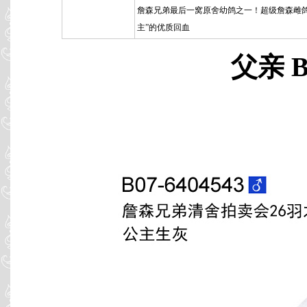
詹森兄弟最后一窝原舍幼鸽之一！超级詹森雌鸽
主”的优质回血
父亲 B0