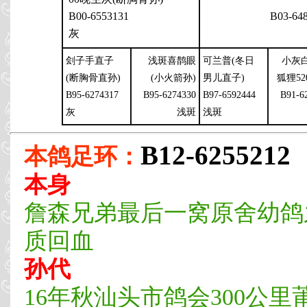
B00-6553131
B03-64
灰
刽子手直子
浅斑喜鹊眼
可兰普(冬日
小灰
(断胸骨直孙)
(小火箭孙)
男儿直子)
狐狸52
B95-6274317
B95-6274330
B97-6592444
B91-6
灰
浅斑
浅斑
B12-6255212
本鸽足环：
本身
詹森兄弟最后一窝原舍幼鸽
质回血
孙代
16年秋汕头市鸽会300公里