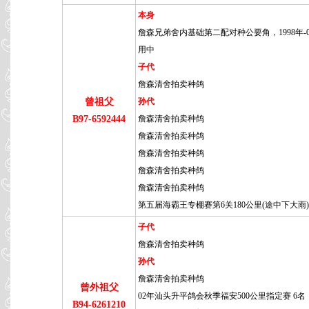
本身
詹森兄弟舍内基础第二配对种公要角，1998年-
用中
子代
詹森清舍拍卖种鸽
曾祖父
孙代
B97-6592444
詹森清舍拍卖种鸽
詹森清舍拍卖种鸽
詹森清舍拍卖种鸽
詹森清舍拍卖种鸽
詹森清舍拍卖种鸽
第五届海霸王专棚赛第6关180公里(途中下大雨)
子代
詹森清舍拍卖种鸽
孙代
詹森清舍拍卖种鸽
曾外祖父
02年汕头升平鸽会秋季福安500公里指定赛 6名
B94-6261210