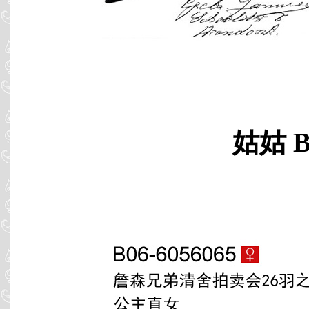
姑姑 B0