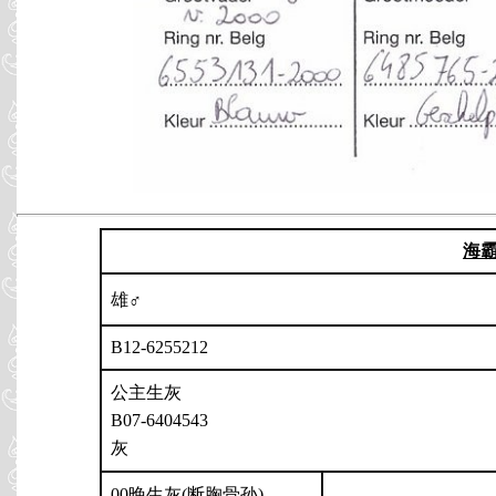
海
雄♂
B12-6255212
公主生灰
B07-6404543
灰
00晚生灰(断胸骨孙)