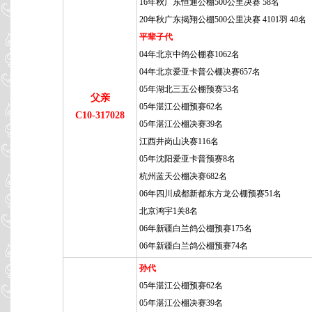
16年秋广东恒通公棚500公里决赛 58名
20年秋广东揭翔公棚500公里决赛 4101羽 40名
平辈子代
04年北京中鸽公棚赛1062名
04年北京爱亚卡普公棚决赛657名
05年湖北三五公棚预赛53名
父亲
05年湛江公棚预赛62名
C10-317028
05年湛江公棚决赛39名
江西井岗山决赛116名
05年沈阳爱亚卡普预赛8名
杭州蓝天公棚决赛682名
06年四川成都新都东方龙公棚预赛51名
北京鸿宇1关8名
06年新疆白兰鸽公棚预赛175名
06年新疆白兰鸽公棚预赛74名
孙代
05年湛江公棚预赛62名
05年湛江公棚决赛39名