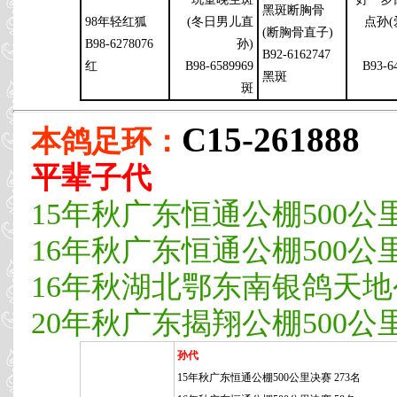
黑斑断胸骨
98年轻红狐
(冬日男儿直
点孙
(断胸骨直子)
B98-6278076
孙)
B92-6162747
红
B98-6589969
B93-6
黑斑
斑
C15-261888
本鸽足环：
平辈子代
15年秋广东恒通公棚500公里
16年秋广东恒通公棚500公里
16年秋湖北鄂东南银鸽天地公棚
20年秋广东揭翔公棚500公里决
孙代
15年秋广东恒通公棚500公里决赛 273名