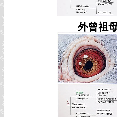
外曾祖母 B