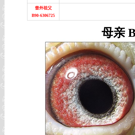
曾外祖父
B90-6306725
母亲 B0