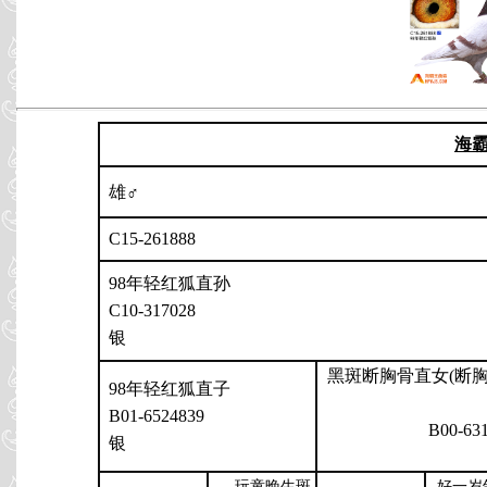
海
雄♂
C15-261888
98年轻红狐直孙
C10-317028
银
黑斑断胸骨直女(断
98年轻红狐直子
B01-6524839
B00-63
银
玩童晚生斑
好一岁