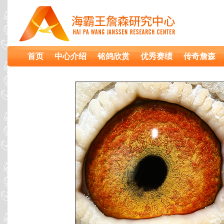
首页
中心介绍
铭鸽欣赏
优秀赛绩
传奇詹森