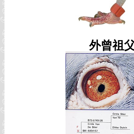
外曾祖父 B