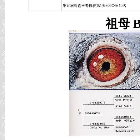
第五届海霸王专棚赛第1关300公里10名
祖母 B8