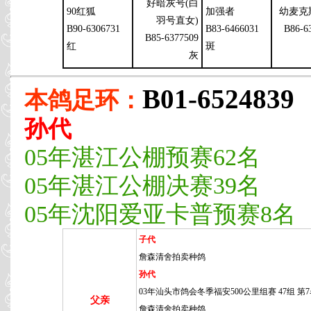
好暗灰号(白
90红狐
加强者
幼麦克
羽号直女)
B90-6306731
B83-6466031
B86-6
B85-6377509
红
斑
灰
B01-6524839
本鸽足环：
孙代
05年湛江公棚预赛62名
05年湛江公棚决赛39名
05年沈阳爱亚卡普预赛8名
子代
詹森清舍拍卖种鸽
孙代
03年汕头市鸽会冬季福安500公里组赛 47组 第
父亲
詹森清舍拍卖种鸽