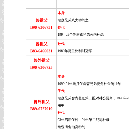
本身
曾祖父
詹森兄弟八大种鸽之一
B90-6306731
孙代
1994-05年任詹森兄弟舍内种鸽
曾祖父
孙代
B83-6466031
1989年荷兰比利时冠军
曾外祖父
B90-6306725
本身
1990-01年元月任詹森兄弟要角种公鸽11年
子代
詹森兄弟舍内基础第二配对种公要角，1998年-
曾外祖父
用中
B89-6727919
孙代
03年启用任种，04年第二配对种母
詹森清舍拍卖种鸽