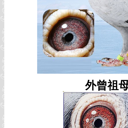
外曾祖母 B