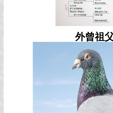
外曾祖父 B