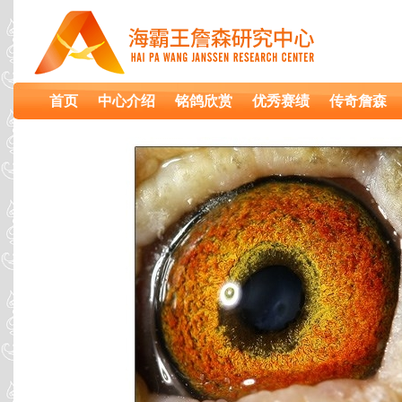
首页
中心介绍
铭鸽欣赏
优秀赛绩
传奇詹森