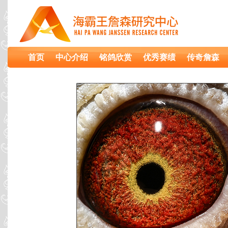
首页
中心介绍
铭鸽欣赏
优秀赛绩
传奇詹森