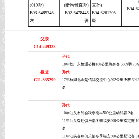
(019孙)
(断胸骨直孙)
直孙)
B94-6
B03-6485746
B02-6478445
B94-6261205
灰
斑
斑
父亲
C14-249323
子代
18年秋广东恒通公棚180公里热身赛 6589羽 78
祖父
孙代
C11-335299
17年秋湖北金楚信鸽交流中心502公里决赛 3945羽
名
孙代
10年汕头市鸽会秋季南丰500公里幼鸽赛 2名
11年汕头奋翔俱乐部冬季福安500公里指定赛 109
名
11年汕头奋翔俱乐部冬季福安500公里登记赛 315