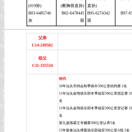
(019孙)
(断胸骨直孙)
直孙)
B03-6485746
B02-6478445
B95-6274342
B97-6
灰
斑
斑
父亲
C14-249502
祖父
C11-335534
孙代
10年汕头市鸽会秋季南丰500公里幼鸽赛 2名
11年汕头奋翔俱乐部冬季福安500公里指定赛 109
名
11年汕头奋翔俱乐部冬季福安500公里登记赛 315
名
第九届海霸王专棚赛300公里认养5名
15年新春汕头搏翼俱乐部福安500公里A指 5名