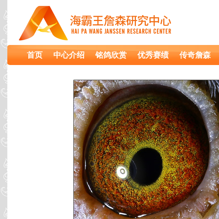
首页
中心介绍
铭鸽欣赏
优秀赛绩
传奇詹森