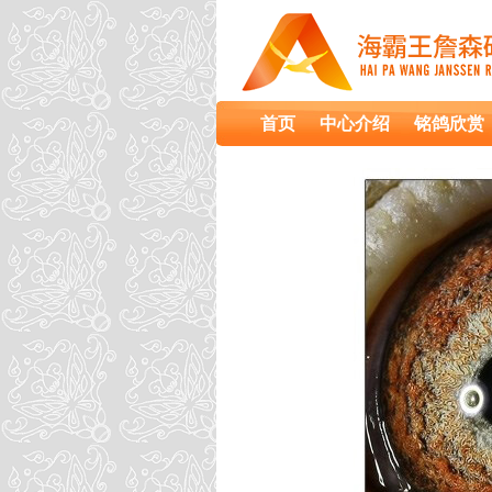
首页
中心介绍
铭鸽欣赏