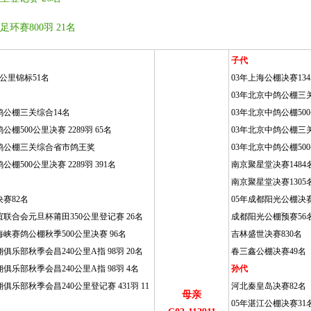
环赛800羽 21名
子代
0公里锦标51名
03年上海公棚决赛13
03年北京中鸽公棚三
鸽公棚三关综合14名
03年北京中鸽公棚500公
公棚500公里决赛 2289羽 65名
03年北京中鸽公棚三
中鸽公棚三关综合省市鸽王奖
03年北京中鸽公棚500公
公棚500公里决赛 2289羽 391名
南京聚星堂决赛1484
南京聚星堂决赛1305
赛82名
05年成都阳光公棚决
谊联合会元旦杯莆田350公里登记赛 26名
成都阳光公棚预赛56
海峡赛鸽公棚秋季500公里决赛 96名
吉林盛世决赛830名
俱乐部秋季会昌240公里A指 98羽 20名
春三鑫公棚决赛49名
俱乐部秋季会昌240公里A指 98羽 4名
孙代
俱乐部秋季会昌240公里登记赛 431羽 11
河北秦皇岛决赛82名
母亲
05年湛江公棚决赛31