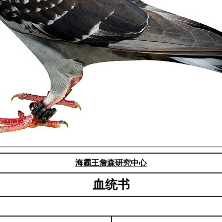
海霸王詹森研究中心
血统书