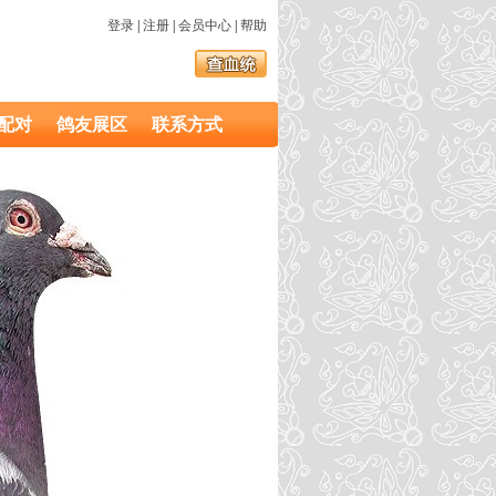
登录
|
注册
|
会员中心
|
帮助
配对
鸽友展区
联系方式