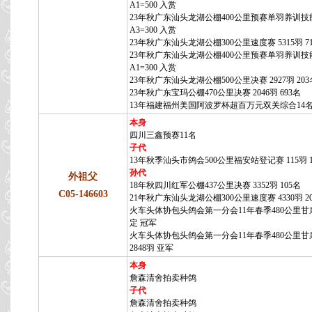
A1=500 入赏
23年秋广东汕头龙湖公棚400公里预赛单羽养训技
A3=300 入赏
23年秋广东汕头龙湖公棚300公里速度赛 5315羽 7
23年秋广东汕头龙湖公棚400公里预赛单羽养训技
A1=300 入赏
23年秋广东汕头龙湖公棚500公里决赛 2927羽 203
23年秋广东宝玛公棚470公里决赛 2046羽 693名
13年福建福州美国阿波罗杯超百万元双关综合14
本身
四川三鑫预赛11名
子代
13年秋季汕头市鸽会500公里福安站登记赛 115羽 
孙代
外祖父
18年秋四川红军公棚437公里决赛 3352羽 105名
C05-146603
21年秋广东汕头龙湖公棚300公里速度赛 4330羽 2
火车头体协包头鸽会第一分会11年春季480公里甘
定 冠军
火车头体协包头鸽会第一分会11年春季480公里甘
2848羽 亚军
本身
詹森清舍拍卖种鸽
子代
詹森清舍拍卖种鸽