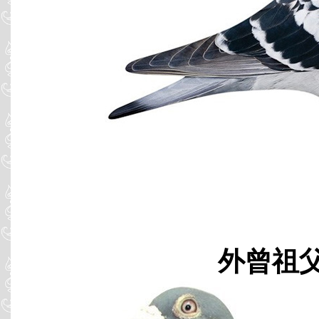
外曾祖父 B