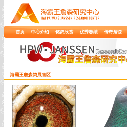
首页
中心介绍
铭鸽欣赏
优秀赛绩
传奇詹森
海霸王詹森鸽展售区