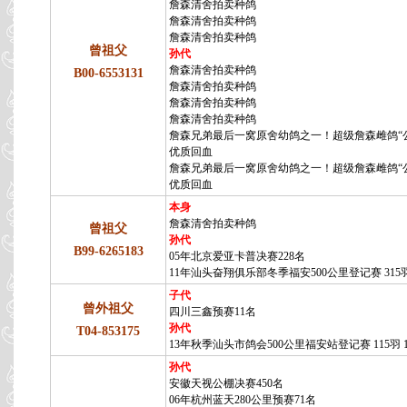
詹森清舍拍卖种鸽
詹森清舍拍卖种鸽
詹森清舍拍卖种鸽
曾祖父
孙代
詹森清舍拍卖种鸽
B00-6553131
詹森清舍拍卖种鸽
詹森清舍拍卖种鸽
詹森清舍拍卖种鸽
詹森兄弟最后一窝原舍幼鸽之一！超级詹森雌鸽“
优质回血
詹森兄弟最后一窝原舍幼鸽之一！超级詹森雌鸽“
优质回血
本身
詹森清舍拍卖种鸽
曾祖父
孙代
B99-6265183
05年北京爱亚卡普决赛228名
11年汕头奋翔俱乐部冬季福安500公里登记赛 315羽
子代
曾外祖父
四川三鑫预赛11名
孙代
T04-853175
13年秋季汕头市鸽会500公里福安站登记赛 115羽 
孙代
安徽天视公棚决赛450名
06年杭州蓝天280公里预赛71名