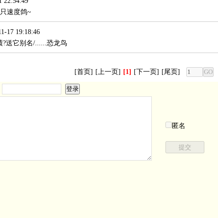
 22:54:49
只速度鸽~
-17 19:18:46
它别名/......恐龙鸟
[首页]
[上一页]
[1]
[下一页]
[尾页]
：
匿名