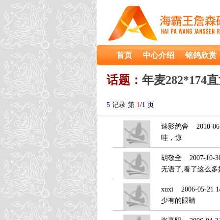
首页
中心介绍
铭鸽欣赏
话题：
年麦282*174
5
记录 第
1
/
1
页
速影鸽舍
2010-06-
哇，惊
胡敬全
2007-10-30
无语了,看了这么多好
xuxi
2006-05-21 14
少有的眼睛