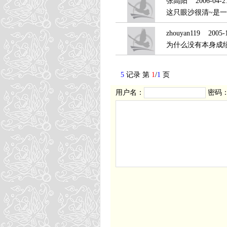
张高阳
2006-04-21
这只眼沙很清~是一
zhouyan119
2005-11
为什么没有本身成绩?送
5
记录 第
1
/
1
页
用户名：
密码