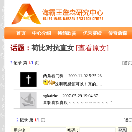
首页
中心介绍
铭鸽欣赏
优秀赛绩
传奇詹森
话题：
荷比对抗直女
[查看原文]
2
记录 第
1
/
1
页
[首页
两条看门狗
2009-11-02 5:35:26
这羽我感觉可以！真的.....
xgkaizhe
2007-05-29 19:04:37
喜欢喜欢喜欢～～～～～～～～～～｀
2
记录 第
1
/
1
页
[首页
用户名：
密码：