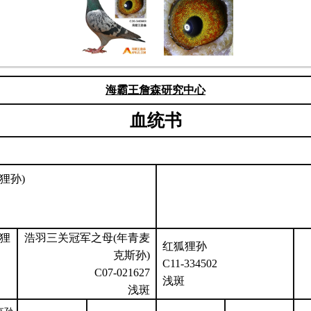
海霸王詹森研究中心
血统书
狸孙)
狸
浩羽三关冠军之母(年青麦
红狐狸孙
克斯孙)
C11-334502
C07-021627
浅斑
浅斑