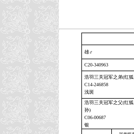
雄♂
C20-340963
浩羽三关冠军之弟(红狐
C14-246858
浅斑
浩羽三关冠军之父(红狐
孙)
C06-00687
银