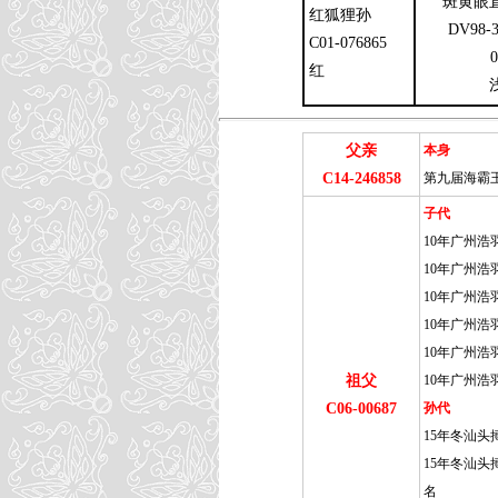
斑黄眼
红狐狸孙
DV98-3
C01-076865
0
红
父亲
本身
C14-246858
第九届海霸王
子代
10年广州浩
10年广州浩
10年广州浩
10年广州浩
10年广州浩羽
祖父
10年广州浩羽
C06-00687
孙代
15年冬汕头
15年冬汕头搏
名