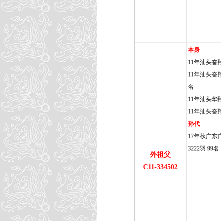
本身
11年汕头奋
11年汕头奋翔
名
11年汕头华
11年汕头奋
孙代
17年秋广东
3222羽 99名
外祖父
C11-334502