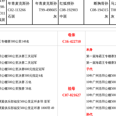
直孙
年青麦克斯孙
年青麦克斯孙
红狐狸孙
断胸骨孙
马
98-
C02-113266
T99-498605
C08-192903
C08-194315
T0
311
石斑
灰
中斑
灰
灰
浅斑
母亲
专棚赛300公里148名
C16-422710
本身
羽公棚500公里决赛三关冠军
第一届海霸王专棚赛加
羽公棚500公里决赛二关冠军
第一届海霸王专棚赛加
羽公棚500公里决赛600元指定冠军
子代
羽公棚500公里决赛300元指定4名
10年广州浩羽公棚5
公棚500公里决赛 22名
10年广州浩羽公棚5
公棚300公里预赛 58名
祖母
10年广州浩羽公棚50
C07-021627
10年广州浩羽公棚50
搏翼俱乐部福安500公里足环多羽 亚军
10年广州浩羽公棚500
翼俱乐部福安500公里足环赛 1800羽 49
10年广州浩羽公棚300
孙代