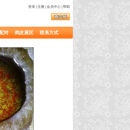
登录
|
注册
|
会员中心
|
帮助
配对
鸽友展区
联系方式