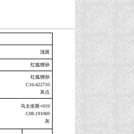
浅斑
红狐狸孙
红狐狸孙
C16-422710
灰点
马太依斯×019
C08-191069
灰