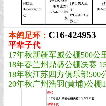
好暗灰号(白
90红狐
(冬日男儿直
9
羽号直女)
B90-6306731
子)
B94-6
B85-6377509
红
B93-6440337
灰
浅斑
C16-424953
本鸽足环：
平辈子代
17年秋新疆军威公棚500公里决
18年春兰州鼎盛公棚决赛 154
18年秋江苏四方俱乐部500公里
20年秋广州浩羽(黄埔)公棚19
孙代
18年春兰州鼎盛公棚决赛 1547羽 53名
平辈子代