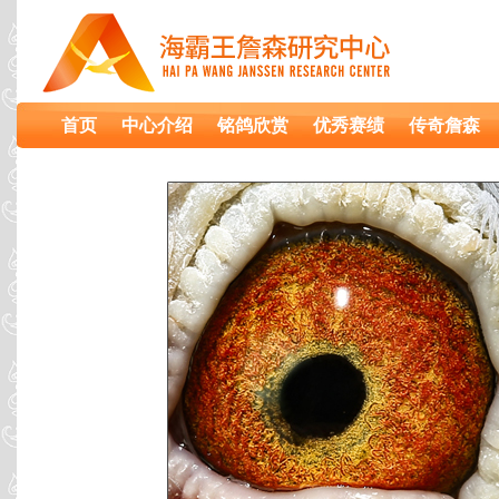
首页
中心介绍
铭鸽欣赏
优秀赛绩
传奇詹森