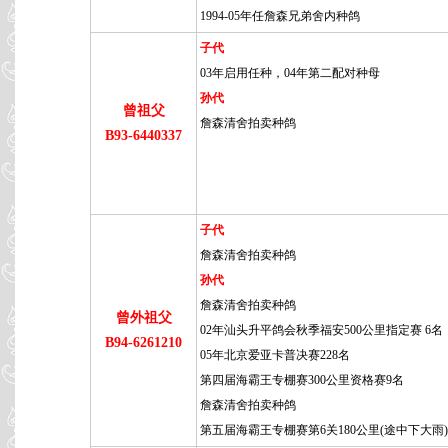
1994-05年任詹森兄弟舍内种鸽
子代
03年启用任种，04年第二配对种母
孙代
曾祖父
詹森清舍拍卖种鸽
B93-6440337
子代
詹森清舍拍卖种鸽
孙代
詹森清舍拍卖种鸽
曾外祖父
02年汕头升平鸽会秋季福安500公里指定赛 6名
B94-6261210
05年北京爱亚卡普决赛228名
第四届海霸王专棚赛300公里资格赛9名
詹森清舍拍卖种鸽
第五届海霸王专棚赛第6关180公里(途中下大雨)