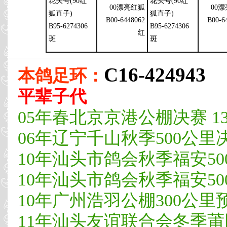
花头号(90红
花头号(90红
00漂亮红狐
00
狐直子)
狐直子)
B00-6448062
B00-6
B95-6274306
B95-6274306
红
斑
斑
C16-424943
本鸽足环：
平辈子代
05年春北京京港公棚决赛 1
06年辽宁千山秋季500公里决
10年汕头市鸽会秋季福安500
10年汕头市鸽会秋季福安500
10年广州浩羽公棚300公里预
11年汕头友谊联合会冬季莆田3