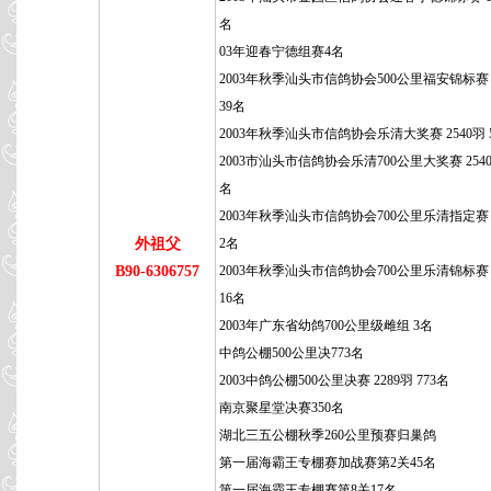
名
03年迎春宁德组赛4名
2003年秋季汕头市信鸽协会500公里福安锦标赛 6
39名
2003年秋季汕头市信鸽协会乐清大奖赛 2540羽 
2003市汕头市信鸽协会乐清700公里大奖赛 2540羽
名
2003年秋季汕头市信鸽协会700公里乐清指定赛 
外祖父
2名
B90-6306757
2003年秋季汕头市信鸽协会700公里乐清锦标赛 5
16名
2003年广东省幼鸽700公里级雌组 3名
中鸽公棚500公里决773名
2003中鸽公棚500公里决赛 2289羽 773名
南京聚星堂决赛350名
湖北三五公棚秋季260公里预赛归巢鸽
第一届海霸王专棚赛加战赛第2关45名
第一届海霸王专棚赛第8关17名