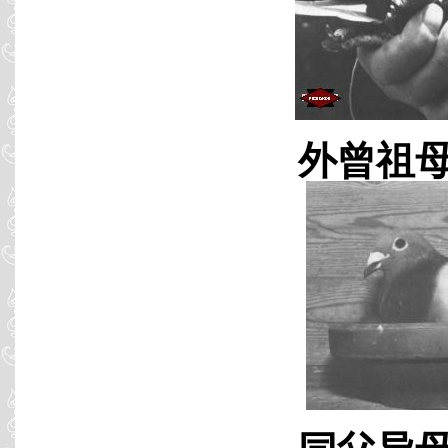
外曾祖母 B