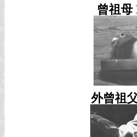
曾祖母 B
外曾祖父 B