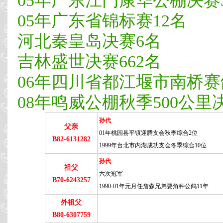
05年广东江门康华公棚决赛
05年广东省锦标赛12名
河北秦皇岛决赛6名
吉林盛世决赛662名
06年四川省都江堰市南桥赛
08年鸣威公棚秋季500公里决
孙代
父亲
01年桃园县平镇迎腾支会秋季综合2位
B82-6131282
1999年台北市内湖成功支会冬季综合10位
孙代
祖父
六次冠军
B70-6243257
1990-01年元月任詹森兄弟要角种公鸽11年
外祖父
B80-6307759