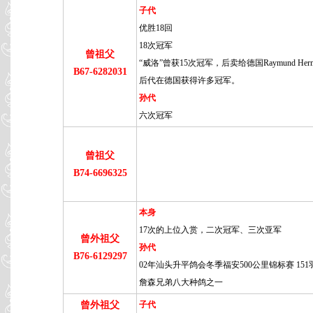
子代
优胜18回
18次冠军
曾祖父
“威洛”曾获15次冠军，后卖给德国Raymund Her
B67-6282031
后代在德国获得许多冠军。
孙代
六次冠军
曾祖父
B74-6696325
本身
17次的上位入赏，二次冠军、三次亚军
曾外祖父
孙代
B76-6129297
02年汕头升平鸽会冬季福安500公里锦标赛 151羽
詹森兄弟八大种鸽之一
曾外祖父
子代