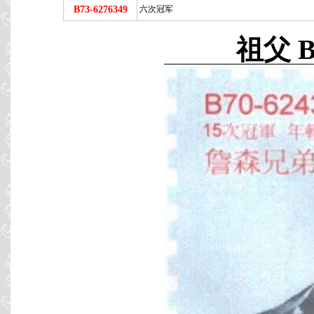
B73-6276349
六次冠军
祖父 B7