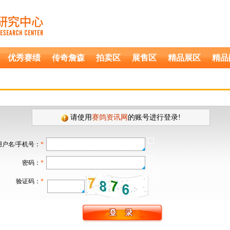
优秀赛绩
传奇詹森
拍卖区
展售区
精品展区
精品
请使用
赛鸽资讯网
的账号进行登录!
用户名/手机号：
*
密码：
*
验证码：
*