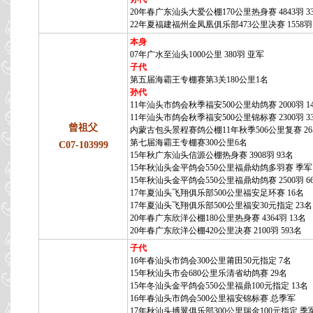
20年春广东汕头大爱公棚170公里热身赛 4843羽 3
22年夏福建福州金凤凰俱乐部473公里决赛 1558羽 
本身
07年广水至汕头1000公里 380羽 亚军
子代
第五届海霸王专棚赛第3关180公里1名
孙代
11年汕头市鸽会秋季福安500公里幼鸽赛 2000羽 1
11年汕头市鸽会秋季福安500公里锦标赛 2300羽 3
曾祖父
内蒙古包头景程赛鸽公棚11年秋季506公里复赛 2
第七届海霸王专棚赛300公里6名
C07-103999
15年秋广东汕头信源公棚热身赛 3908羽 93名
15年秋汕头金平鸽会550公里福鼎幼鸽多羽赛 季军
15年秋汕头金平鸽会550公里福鼎幼鸽赛 2500羽 6
17年夏汕头飞翔俱乐部500公里福安足环赛 16名
17年夏汕头飞翔俱乐部500公里福安30元指定 23名
20年春广东欣洋公棚180公里热身赛 4364羽 13名
20年春广东欣洋公棚420公里决赛 2100羽 593名
子代
16年春汕头市鸽会300公里莆田50元指定 7名
15年秋汕头市会680公里乐清省幼鸽赛 29名
15年冬汕头金平鸽会550公里福鼎100元指定 13名
16年春汕头市鸽会500公里福安锦标赛 总季军
17年秋汕头搏翼俱乐部300公里瑞金100元指定 季